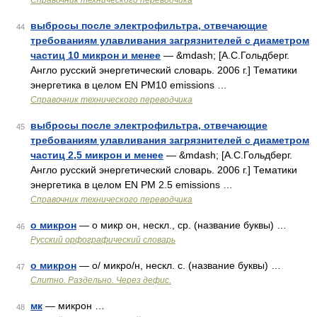
Справочник технического переводчика
выбросы после электрофильтра, отвечающие
44
требованиям улавливания загрязнителей с диаметром
частиц 10 микрон и менее
— &mdash; [А.С.Гольдберг.
Англо русский энергетический словарь. 2006 г.] Тематики
энергетика в целом EN РМ10 emissions …
Справочник технического переводчика
выбросы после электрофильтра, отвечающие
45
требованиям улавливания загрязнителей с диаметром
частиц 2,5 микрон и менее
— &mdash; [А.С.Гольдберг.
Англо русский энергетический словарь. 2006 г.] Тематики
энергетика в целом EN РМ 2.5 emissions …
Справочник технического переводчика
о микрон
— о микр он, нескл., ср. (название буквы) …
46
Русский орфографический словарь
о микрон
— о/ микро/н, нескл. с. (название буквы) …
47
Слитно. Раздельно. Через дефис.
мк
— микрон …
48