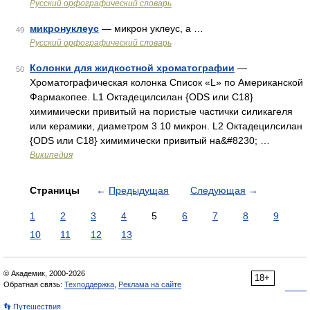
Русский орфографический словарь
микронуклеус
— микрон уклеус, а …
49
Русский орфографический словарь
Колонки для жидкостной хроматографии
—
50
Хроматографическая колонка Список «L» по Американской
Фармакопее. L1 Октадецилсилан {ODS или C18}
химимически привитый на пористые частички силикагеля
или керамики, диаметром 3 10 микрон. L2 Октадецилсилан
{ODS или C18} химимически привитый на&#8230; …
Википедия
Страницы
←
Предыдущая
Следующая
→
1
2
3
4
5
6
7
8
9
10
11
12
13
© Академик, 2000-2026
18+
Обратная связь:
Техподдержка
,
Реклама на сайте
👣 Путешествия