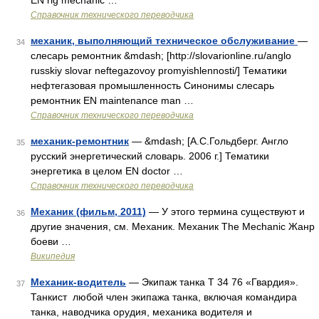
EN rig mechanic …
Справочник технического переводчика
механик, выполняющий техническое обслуживание
—
34
слесарь ремонтник &mdash; [http://slovarionline.ru/anglo
russkiy slovar neftegazovoy promyishlennosti/] Тематики
нефтегазовая промышленность Синонимы слесарь
ремонтник EN maintenance man …
Справочник технического переводчика
механик-ремонтник
— &mdash; [А.С.Гольдберг. Англо
35
русский энергетический словарь. 2006 г.] Тематики
энергетика в целом EN doctor …
Справочник технического переводчика
Механик (фильм, 2011)
— У этого термина существуют и
36
другие значения, см. Механик. Механик The Mechanic Жанр
боеви …
Википедия
Механик-водитель
— Экипаж танка Т 34 76 «Гвардия».
37
Танкист любой член экипажа танка, включая командира
танка, наводчика орудия, механика водителя и