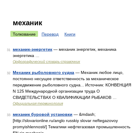
механик
Толкование
Перевод
Книги
механик-энергетик
— механик энергетик, механика
31
энергетика …
Орфографический словарь-справочник
Механик рыболовного судна
— Механик любое лицо,
32
постоянно несущее ответственность за механическое
передвижение рыболовного судна... Источник: КОНВЕНЦИЯ
N 125 Международной организации труда О
СВИДЕТЕЛЬСТВАХ О КВАЛИФИКАЦИИ РЫБАКОВ …
Официальная терминология
механик буровой установки
— &mdash;
33
[http://slovarionline.ru/anglo russkiy slovar neftegazovoy
promyishlennosti/] Тематики нефтегазовая промышленность