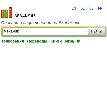
EN
DE
ES
FR
academic.ru
Словари и энциклопедии на Академике
Найти!
Толкования
Переводы
Книги
Игры ⚽