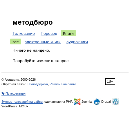
методбюро
Толкование
Перевод
Книги
все
электронные книги
аудиокниги
Ничего не найдено.
Попробуйте изменить запрос
© Академик, 2000-2026
18+
Обратная связь:
Техподдержка
,
Реклама на сайте
👣 Путешествия
Экспорт словарей на сайты
, сделанные на PHP,
Joomla,
Drupal,
WordPress, MODx.