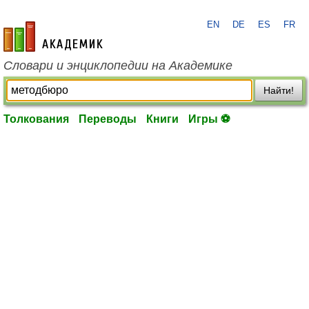
EN
DE
ES
FR
academic.ru
Словари и энциклопедии на Академике
Найти!
Толкования
Переводы
Книги
Игры ⚽