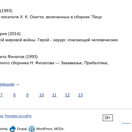
(1983)
 писателя X. К. Онетти, включенных в сборник "Лицо
рия (2014)
ой мировой войны. Герой - хирург, спасающий человеческие
ита Филатов (1993)
ного сборника Н. Филатова — Закавказье, Прибалтика,
дующая
→
7
8
9
10
11
12
13
ка
,
Реклама на сайте
18+
omla,
Drupal,
WordPress, MODx.