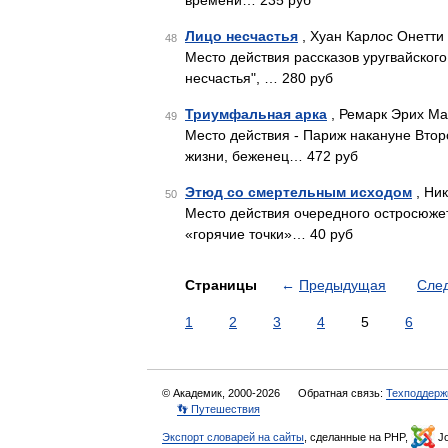
времени… 235 руб
Лицо несчастья
, Хуан Карлос Онетти 
48
Место действия рассказов уругвайского
несчастья", … 280 руб
Триумфальная арка
, Ремарк Эрих Ма
49
Место действия - Париж накануне Втор
жизни, беженец… 472 руб
Этюд со смертельным исходом
, Ник
50
Место действия очередного остросюжет
«горячие точки»… 40 руб
Страницы
←
Предыдущая
Сле
1
2
3
4
5
6
© Академик, 2000-2026
Обратная связь:
Техподдерж
👣 Путешествия
Экспорт словарей на сайты
, сделанные на PHP,
Jo