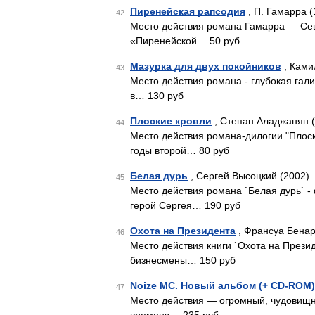
Пиренейская рапсодия
, П. Гамарра (
42
Место действия романа Гамарра — Сев
«Пиренейской… 50 руб
Мазурка для двух покойников
, Ками
43
Место действия романа - глубокая гал
в… 130 руб
Плоские кровли
, Степан Аладжанян 
44
Место действия романа-дилогии "Плоск
годы второй… 80 руб
Белая дурь
, Сергей Высоцкий (2002)
45
Место действия романа `Белая дурь` -
герой Сергея… 190 руб
Охота на Президента
, Франсуа Бенар
46
Место действия книги `Охота на Прези
бизнесмены… 150 руб
Noize MC. Новый альбом (+ CD-ROM)
47
Место действия — огромный, чудовищн