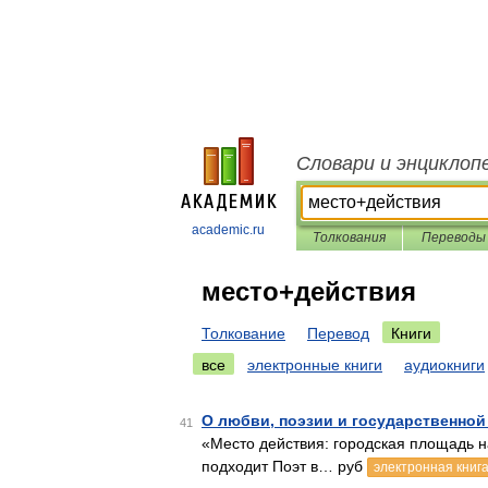
Словари и энциклоп
academic.ru
Толкования
Переводы
место+действия
Толкование
Перевод
Книги
все
электронные книги
аудиокниги
О любви, поэзии и государственной
41
«Место действия: городская площадь на
подходит Поэт в… руб
электронная книг