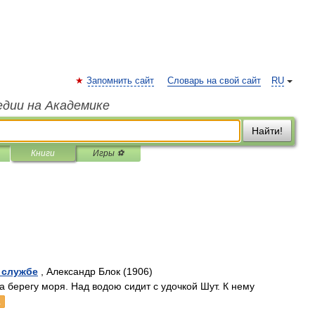
Запомнить сайт
Словарь на свой сайт
RU
едии на Академике
Найти!
Книги
Игры ⚽
 службе
, Александр Блок (1906)
 берегу моря. Над водою сидит с удочкой Шут. К нему
а