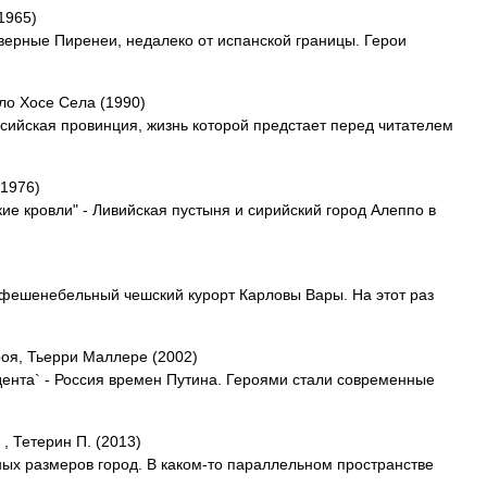
1965)
ерные Пиренеи, недалеко от испанской границы. Герои
ло Хосе Села (1990)
исийская провинция, жизнь которой предстает перед читателем
(1976)
ие кровли" - Ливийская пустыня и сирийский город Алеппо в
 фешенебельный чешский курорт Карловы Вары. На этот раз
оя, Тьерри Маллере (2002)
дента` - Россия времен Путина. Героями стали современные
, Тетерин П. (2013)
ых размеров город. В каком-то параллельном пространстве