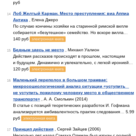
руб
Лоб Желтый Карман. Место преступления: виа Аппиа
14
Антика
, Елена Джеро
По случаю кончины хозяйки на старинной римской вилле
собирается «безутешное» семейство. Но вскоре вилла…
140 руб
электронная книга
Бедным здесь не место
, Михаил Уалион
15
Действия рассказов происходят в прошлом, настоящем
и будущем. Динамично и увлекательно, с легкой иронией…
120 руб
электронная книга
Маленький переполох в большом трамвае:
16
микросоциологический анализ ситуации «уступить _
не уступить пожилому человеку место в общественном
транспорте»
, А. А. Смолькин (2014)
В статье с позиций теоретических разработок И. Гофмана
анализируется амбивалентность практик следования… 5.99
руб
электронная книга
Принцип действия
, Сергей Зайцев (2006)
17
Несколько лет назад Сомаха Олиман был изгнан с родной