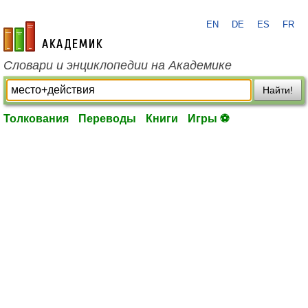
EN
DE
ES
FR
academic.ru
Словари и энциклопедии на Академике
Найти!
Толкования
Переводы
Книги
Игры ⚽