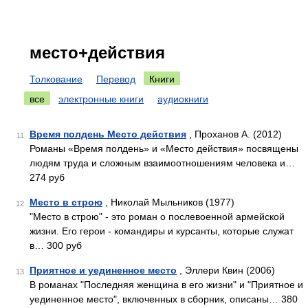
место+действия
Толкование
Перевод
Книги
все
электронные книги
аудиокниги
Время полдень Место действия
, Проханов А. (2012)
11
Романы «Время полдень» и «Место действия» посвящены
людям труда и сложным взаимоотношениям человека и…
274 руб
Место в строю
, Николай Мыльников (1977)
12
"Место в строю" - это роман о послевоенной армейской
жизни. Его герои - командиры и курсанты, которые служат
в… 300 руб
Приятное и уединенное место
, Эллери Квин (2006)
13
В романах "Последняя женщина в его жизни" и "Приятное и
уединенное место", включенных в сборник, описаны… 380