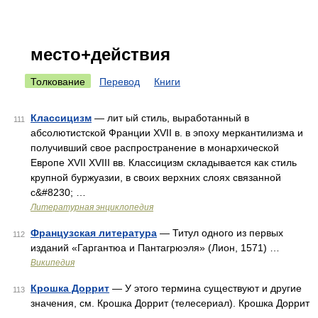
место+действия
Толкование
Перевод
Книги
Классицизм
— лит ый стиль, выработанный в
111
абсолютистской Франции XVII в. в эпоху меркантилизма и
получивший свое распространение в монархической
Европе XVII XVIII вв. Классицизм складывается как стиль
крупной буржуазии, в своих верхних слоях связанной
с&#8230; …
Литературная энциклопедия
Французская литература
— Титул одного из первых
112
изданий «Гаргантюа и Пантагрюэля» (Лион, 1571) …
Википедия
Крошка Доррит
— У этого термина существуют и другие
113
значения, см. Крошка Доррит (телесериал). Крошка Доррит