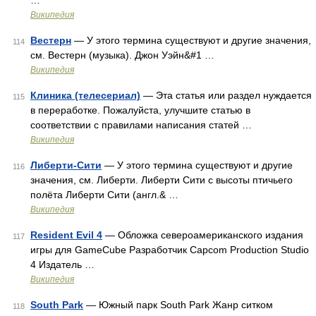
…
Википедия
Вестерн
— У этого термина существуют и другие значения,
114
см. Вестерн (музыка). Джон Уэйн&#1 …
Википедия
Клиника (телесериал)
— Эта статья или раздел нуждается
115
в переработке. Пожалуйста, улучшите статью в
соответствии с правилами написания статей …
Википедия
Либерти-Сити
— У этого термина существуют и другие
116
значения, см. Либерти. Либерти Сити с высоты птичьего
полёта Либерти Сити (англ.& …
Википедия
Resident Evil 4
— Обложка североамериканского издания
117
игры для GameCube Разработчик Capcom Production Studio
4 Издатель …
Википедия
South Park
— Южный парк South Park Жанр ситком
118