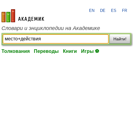
EN
DE
ES
FR
academic.ru
Словари и энциклопедии на Академике
Найти!
Толкования
Переводы
Книги
Игры ⚽