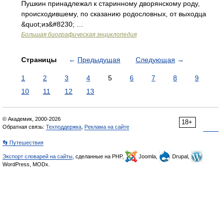
Пушкин принадлежал к старинному дворянскому роду,
происходившему, по сказанию родословных, от выходца
&quot;из&#8230; …
Большая биографическая энциклопедия
Страницы
←
Предыдущая
Следующая
→
1
2
3
4
5
6
7
8
9
10
11
12
13
© Академик, 2000-2026
18+
Обратная связь:
Техподдержка
,
Реклама на сайте
👣 Путешествия
Экспорт словарей на сайты
, сделанные на PHP,
Joomla,
Drupal,
WordPress, MODx.