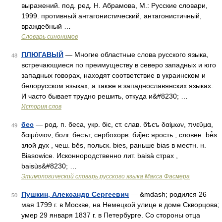
выражений. под. ред. Н. Абрамова, М.: Русские словари,
1999. противный антагонистический, антагонистичный,
враждебный …
Словарь синонимов
ПЛЮГАВЫЙ
— Многие областные слова русского языка,
48
встречающиеся по преимуществу в северо западных и юго
западных говорах, находят соответствие в украинском и
белорусском языках, а также в западнославянских языках.
И часто бывает трудно решить, откуда и&#8230; …
История слов
бес
— род. п. беса, укр. бiс, ст. слав. бѣсъ δαίμων, πνεῦμα,
49
δαιμόνιον, болг. бесът, сербохорв. би̏jес ярость , словен. bė̑s
злой дух , чеш. běs, польск. bies, раньше bias в местн. н.
Biasowice. Исконнородственно лит. baisà страх ,
baisùs&#8230; …
Этимологический словарь русского языка Макса Фасмера
Пушкин, Александр Сергеевич
— &mdash; родился 26
50
мая 1799 г. в Москве, на Немецкой улице в доме Скворцова;
умер 29 января 1837 г. в Петербурге. Со стороны отца