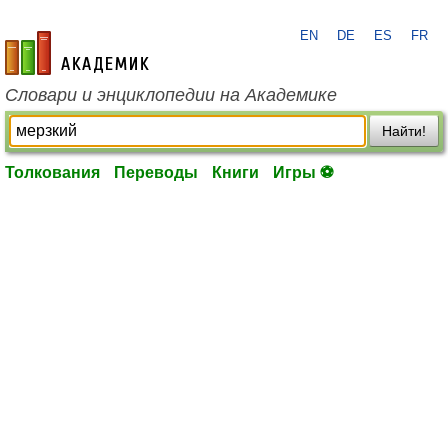
EN
DE
ES
FR
academic.ru
Словари и энциклопедии на Академике
Найти!
Толкования
Переводы
Книги
Игры ⚽