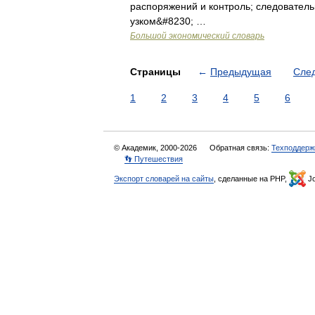
распоряжений и контроль; следователь
узком&#8230; …
Большой экономический словарь
Страницы
←
Предыдущая
Сле
1
2
3
4
5
6
© Академик, 2000-2026
Обратная связь:
Техподдерж
👣 Путешествия
Экспорт словарей на сайты
, сделанные на PHP,
Jo