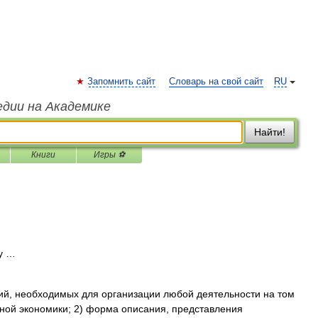
Запомнить сайт
Словарь на свой сайт
RU
едии на Академике
Найти!
Книги
Игры ⚽
у …
ий, необходимых для организации любой деятельности на том
ной экономики; 2) форма описания, представления