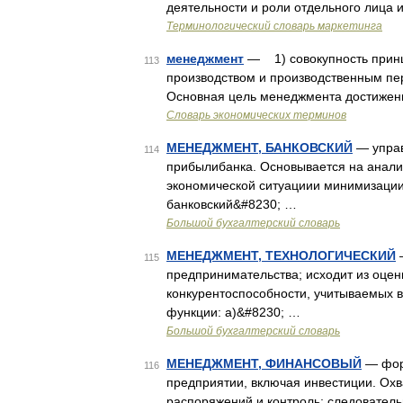
деятельности и роли отдельного лица 
Терминологический словарь маркетинга
менеджмент
— 1) совокупность принц
113
производством и производственным пе
Основная цель менеджмента достижени
Словарь экономических терминов
МЕНЕДЖМЕНТ, БАНКОВСКИЙ
— управ
114
прибылибанка. Основывается на анали
экономической ситуациии минимизации
банковский&#8230; …
Большой бухгалтерский словарь
МЕНЕДЖМЕНТ, ТЕХНОЛОГИЧЕСКИЙ
—
115
предпринимательства; исходит из оцен
конкурентоспособности, учитываемых 
функции: а)&#8230; …
Большой бухгалтерский словарь
МЕНЕДЖМЕНТ, ФИНАНСОВЫЙ
— форм
116
предприятии, включая инвестиции. Ох
распоряжений и контроль; следователь