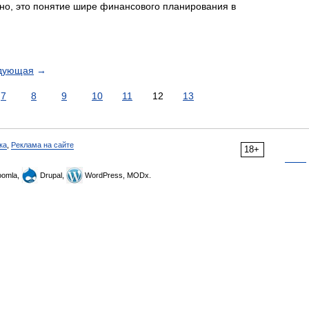
но, это понятие шире финансового планирования в
дующая
→
7
8
9
10
11
12
13
ка
,
Реклама на сайте
18+
omla,
Drupal,
WordPress, MODx.