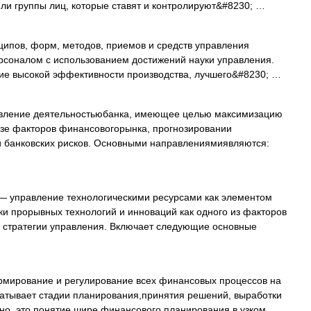
или группы лиц, которые ставят и контролируют&#8230; …
ипов, форм, методов, приемов и средств управления
рсоналом с использованием достижений науки управления.
е высокой эффективности производства, лучшего&#8230; …
ление деятельностьюбанка, имеющее целью максимизацию
зе факторов финансовогорынка, прогнозировании
 банковских рисков. Основными направлениямиявляются:
 управление технологическими ресурсами как элементом
ки прорывных технологий и инноваций как одного из факторов
в стратегии управления. Включает следующие основные
ирование и регулирование всех финансовых процессов на
ватывает стадии планирования,принятия решений, выработки
но, это понятие шире финансового планирования в узком