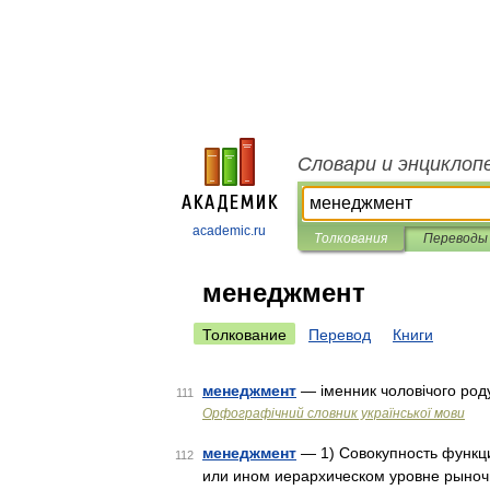
Словари и энциклоп
academic.ru
Толкования
Переводы
менеджмент
Толкование
Перевод
Книги
менеджмент
— іменник чоловічого род
111
Орфографічний словник української мови
менеджмент
— 1) Совокупность функц
112
или ином иерархическом уровне рыноч