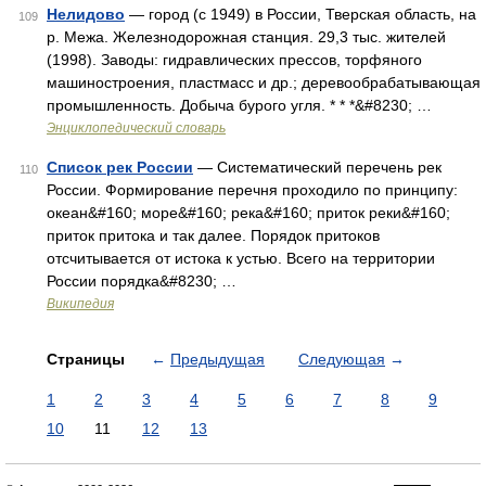
Нелидово
— город (с 1949) в России, Тверская область, на
109
р. Межа. Железнодорожная станция. 29,3 тыс. жителей
(1998). Заводы: гидравлических прессов, торфяного
машиностроения, пластмасс и др.; деревообрабатывающая
промышленность. Добыча бурого угля. * * *&#8230; …
Энциклопедический словарь
Список рек России
— Систематический перечень рек
110
России. Формирование перечня проходило по принципу:
океан&#160; море&#160; река&#160; приток реки&#160;
приток притока и так далее. Порядок притоков
отсчитывается от истока к устью. Всего на территории
России порядка&#8230; …
Википедия
Страницы
←
Предыдущая
Следующая
→
1
2
3
4
5
6
7
8
9
10
11
12
13