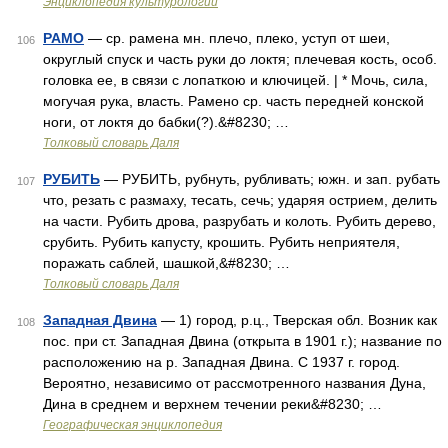
Энциклопедия культурологии
РАМО
— ср. рамена мн. плечо, плеко, уступ от шеи,
106
округлый спуск и часть руки до локтя; плечевая кость, особ.
головка ее, в связи с лопаткою и ключицей. | * Мочь, сила,
могучая рука, власть. Рамено ср. часть передней конской
ноги, от локтя до бабки(?).&#8230; …
Толковый словарь Даля
РУБИТЬ
— РУБИТЬ, рубнуть, рубливать; южн. и зап. рубать
107
что, резать с размаху, тесать, сечь; ударяя острием, делить
на части. Рубить дрова, разрубать и колоть. Рубить дерево,
срубить. Рубить капусту, крошить. Рубить неприятеля,
поражать саблей, шашкой,&#8230; …
Толковый словарь Даля
Западная Двина
— 1) город, р.ц., Тверская обл. Возник как
108
пос. при ст. Западная Двина (открыта в 1901 г.); название по
расположению на р. Западная Двина. С 1937 г. город.
Вероятно, независимо от рассмотренного названия Дуна,
Дина в среднем и верхнем течении реки&#8230; …
Географическая энциклопедия