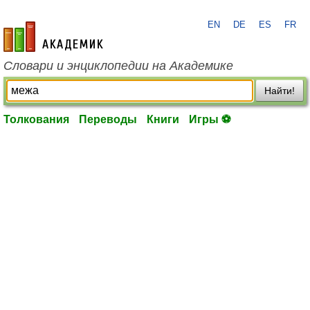
EN
DE
ES
FR
academic.ru
Словари и энциклопедии на Академике
Найти!
Толкования
Переводы
Книги
Игры ⚽