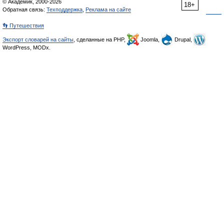
© Академик, 2000-2026
18+
Обратная связь:
Техподдержка
,
Реклама на сайте
👣 Путешествия
Экспорт словарей на сайты
, сделанные на PHP,
Joomla,
Drupal,
WordPress, MODx.