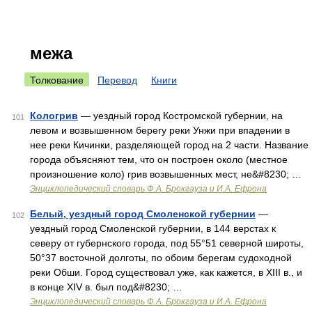
межа
Толкование
Перевод
Книги
Кологрив
— уездный город Костромской губернии, на
101
левом и возвышенном берегу реки Унжи при впадении в
нее реки Кичинки, разделяющей город на 2 части. Название
города объясняют тем, что он построен около (местное
произношение коло) грив возвышенных мест, не&#8230; …
Энциклопедический словарь Ф.А. Брокгауза и И.А. Ефрона
Белый, уездный город Смоленской губернии
—
102
уездный город Смоленской губернии, в 144 верстах к
северу от губернского города, под 55°51 северной широты,
50°37 восточной долготы, по обоим берегам судоходной
реки Обши. Город существовал уже, как кажется, в XIII в., и
в конце XIV в. был под&#8230; …
Энциклопедический словарь Ф.А. Брокгауза и И.А. Ефрона