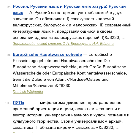
Россия. Русский язык и Русская литература: Русский
103
язык
— А. Русский язык термин, употребляемый в двух
значениях. Он обозначает: I) совокупность наречий
великорусских, белорусских и малорусских; II) современный
литературный язык Р., представляющийся в своем
основании одним из великорусских наречий. I)&#8230; …
Энциклопедический словарь Ф.А. Брокгауза и И.А. Ефрона
Europäische Hauptwasserscheide
— Europäische
104
Flusseinzugsgebiete und Hauptwasserscheiden Die
Europäische Hauptwasserscheide, auch Große Europäische
Wasserscheide oder Europäische Kontinentalwasserscheide,
trennt die Zuläufe von Atlantik/Nordsee/Ostsee und
Mittelmeer/Schwarzem&#8230; …
Deutsch Wikipedia
ПУТЬ
— мифологема движения, пространственно
105
временной ориентации и цели; аспект смысла жизни и
вектор истории; универсалия научного и худож. познания и
культурного творчества. Своим универсализмом архаич.
семантика П. обязана широким смысловым&#8230; …