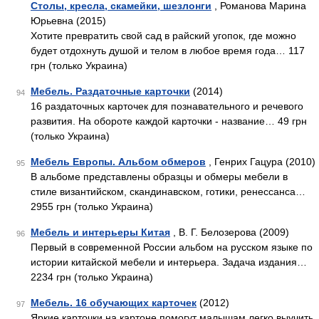
Столы, кресла, скамейки, шезлонги
, Романова Марина
Юрьевна (2015)
Хотите превратить свой сад в райский угопок, где можно
будет отдохнуть душой и телом в любое время года… 117
грн (только Украина)
Мебель. Раздаточные карточки
(2014)
94
16 раздаточных карточек для познавательного и речевого
развития. На обороте каждой карточки - название… 49 грн
(только Украина)
Мебель Европы. Альбом обмеров
, Генрих Гацура (2010)
95
В альбоме представлены образцы и обмеры мебели в
стиле византийском, скандинавском, готики, ренессанса…
2955 грн (только Украина)
Мебель и интерьеры Китая
, В. Г. Белозерова (2009)
96
Первый в современной России альбом на русском языке по
истории китайской мебели и интерьера. Задача издания…
2234 грн (только Украина)
Мебель. 16 обучающих карточек
(2012)
97
Яркие карточки на картоне помогут малышам легко выучить