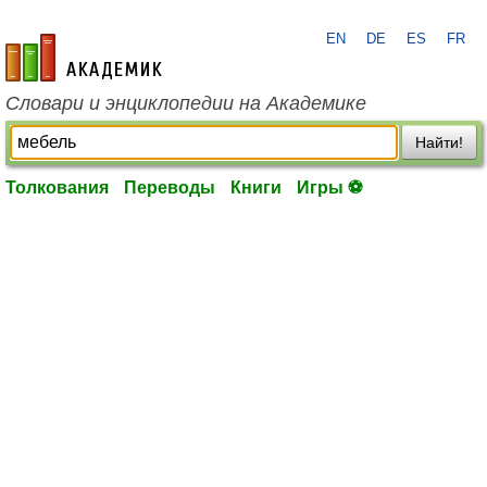
EN
DE
ES
FR
academic.ru
Словари и энциклопедии на Академике
Найти!
Толкования
Переводы
Книги
Игры ⚽