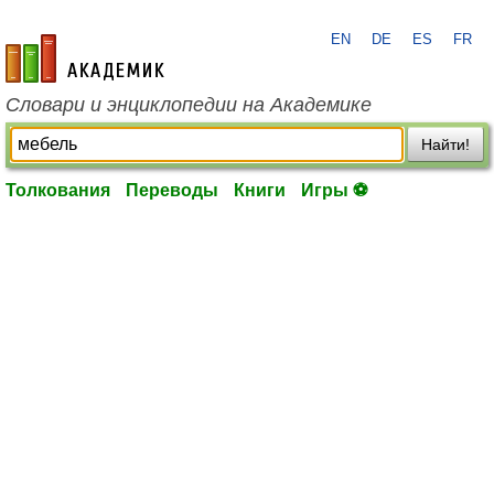
EN
DE
ES
FR
academic.ru
Словари и энциклопедии на Академике
Найти!
Толкования
Переводы
Книги
Игры ⚽