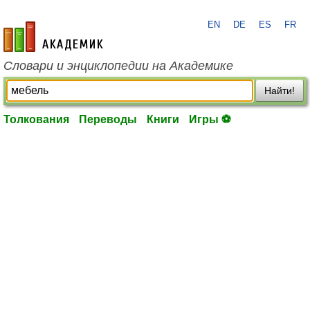
EN
DE
ES
FR
academic.ru
Словари и энциклопедии на Академике
Найти!
Толкования
Переводы
Книги
Игры ⚽