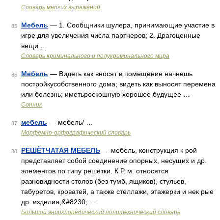
Словарь многих выражений
Мебель
— 1. Сообщники шулера, принимающие участие в
85
игре для увеличения числа партнеров; 2. Драгоценные
вещи …
Словарь криминального и полукриминального мира
Мебель
— Видеть как вносят в помещение начнешь
86
постройкусобственного дома; видеть как выносят перемена
или болезнь; иметьроскошную хорошее будущее …
Сонник
мебель
— мебель/ …
87
Морфемно-орфографический словарь
РЕШЁТЧАТАЯ МЕБЕЛЬ
— мебель, конструкция к рой
88
представляет собой соединение опорных, несущих и др.
элементов по типу решётки. К Р. м. относятся
разновидности столов (без тумб, ящиков), стульев,
табуретов, кроватей, а также стеллажи, этажерки и нек рые
др. изделия,&#8230; …
Большой энциклопедический политехнический словарь