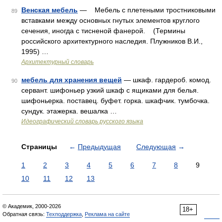
Венская мебель
— Мебель с плетеными тростниковыми
89
вставками между основных гнутых элементов круглого
сечения, иногда с тисненой фанерой. (Термины
российского архитектурного наследия. Плужников В.И.,
1995) …
Архитектурный словарь
мебель для хранения вещей
— шкаф. гардероб. комод.
90
сервант. шифоньер узкий шкаф с ящиками для белья.
шифоньерка. поставец. буфет. горка. шкафчик. тумбочка.
сундук. этажерка. вешалка …
Идеографический словарь русского языка
Страницы
←
Предыдущая
Следующая
→
1
2
3
4
5
6
7
8
9
10
11
12
13
© Академик, 2000-2026
18+
Обратная связь:
Техподдержка
,
Реклама на сайте