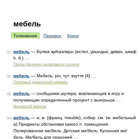
мебель
Толкование
Перевод
Книги
мебель
— Бүлмә җиһазлары (өстәл, урындык, диван, шкаф
81
һ. б.) …
Татар теленең аңлатмалы сүзлеге
мебель
— Мебель: річ; тут: взуття [4] …
82
Толковый украинский словарь
мебель
— сообщники шулера, вовлекающие в игру и
83
получающие определенный процент с выигрыша …
Воровской жаргон
мебель
— и; ж. (франц. meuble); собир. см. тж. мебельный
84
а) Предметы обстановки какого л. помещения.
Полированная ме/бель. Детская ме/бель. Кухонная ме/
бель. Ме/бель для прихожей …