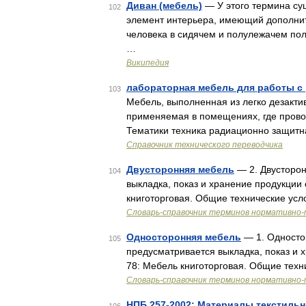
Диван (мебель)
— У этого термина сущ
102
элемент интерьера, имеющий дополни
человека в сидячем и полулежачем пол
…
Википедия
лабораторная мебель для работы 
103
Мебель, выполненная из легко дезакти
применяемая в помещениях, где прово
Тематики техника радиационно защит
Справочник технического переводчика
Двусторонняя мебель
— 2. Двусторон
104
выкладка, показ и хранение продукции 
книготорговая. Общие технические ус
Словарь-справочник терминов нормативно-
Односторонняя мебель
— 1. Односто
105
предусматривается выкладка, показ и 
78: Мебель книготорговая. Общие техн
Словарь-справочник терминов нормативно-
НПБ 257-2002: Материалы текстиль