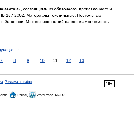
ементами, состоящими из обивочного, прокладочного и
НПБ 257 2002. Материалы текстильные. Постельные
ы. Занавеси. Методы испытаний на воспламеняемость
дующая
→
7
8
9
10
11
12
13
ка
,
Реклама на сайте
18+
omla,
Drupal,
WordPress, MODx.