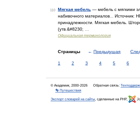
Мягкая мебель
— мебель с мягкими эл
110
набивочного материалов... Источник: 
принадлежности. Мягкая мебель. Штор
(утв.&#8230; …
Официальная терминология
Страницы
←
Предыдущая
Сле
1
2
3
4
5
6
© Академик, 2000-2026
Обратная связь:
Техподдерж
👣 Путешествия
Экспорт словарей на сайты
, сделанные на PHP,
Jo