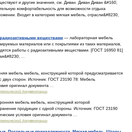
ествуют и другие значения, см. Диван. Диван Диван &#160;
тельную комфортабельность для возможности отдыха
ожении. Входит в категорию мягкая мебель, отрасли&#8230;
с радиоактивными веществами
— лабораторная мебель
вируемых материалов или с покрытиями из таких материалов,
дятся работы с радиоактивными веществами. [ГОСТ 16950 81]
ная&#8230; …
няя мебель мебель, конструкцией которой предусматривается
с двух сторон. Источник: ГОСТ 23190 78: Мебель
ловия оригинал документа …
технической документации
ронняя мебель мебель, конструкцией которой
хранение продукции с одной стороны. Источник: ГОСТ 23190
ические условия оригинал документа …
технической документации
ные. Постельные принадлежности. Мягкая мебель. Шторы.