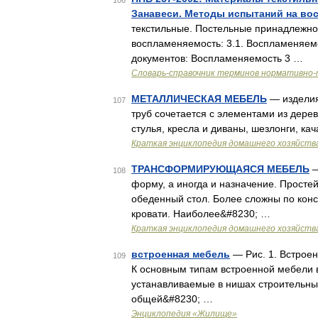
106
Занавеси. Методы испытаний на во
текстильные. Постельные принадлежно
воспламеняемость: 3.1. Воспламеняем
документов: Воспламеняемость 3 …
Словарь-справочник терминов нормативно-
МЕТАЛЛИЧЕСКАЯ МЕБЕЛЬ
— изделия,
107
труб сочетается с элементами из дере
стулья, кресла и диваны, шезлонги, к
Краткая энциклопедия домашнего хозяйств
ТРАНСФОРМИРУЮЩАЯСЯ МЕБЕЛЬ
—
108
форму, а иногда и назначение. Прост
обеденный стол. Более сложны по конс
кровати. Наиболее&#8230; …
Краткая энциклопедия домашнего хозяйств
встроенная мебель
— Рис. 1. Встроен
109
К основным типам встроенной мебели 
устанавливаемые в нишах строительных
общей&#8230; …
Энциклопедия «Жилище»