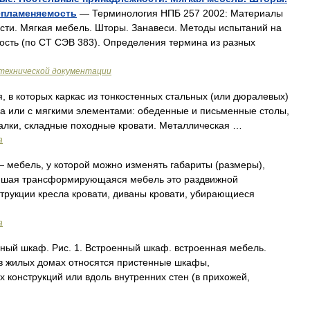
спламеняемость
— Терминология НПБ 257 2002: Материалы
сти. Мягкая мебель. Шторы. Занавеси. Методы испытаний на
ость (по СТ СЭВ 383). Определения термина из разных
технической документации
 в которых каркас из тонкостенных стальных (или дюралевых)
ва или с мягкими элементами: обеденные и письменные столы,
ачалки, складные походные кровати. Металлическая …
а
 мебель, у которой можно изменять габариты (размеры),
ейшая трансформирующаяся мебель это раздвижной
трукции кресла кровати, диваны кровати, убирающиеся
а
ный шкаф. Рис. 1. Встроенный шкаф. встроенная мебель.
в жилых домах относятся пристенные шкафы,
 конструкций или вдоль внутренних стен (в прихожей,