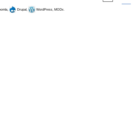
omla,
Drupal,
WordPress, MODx.