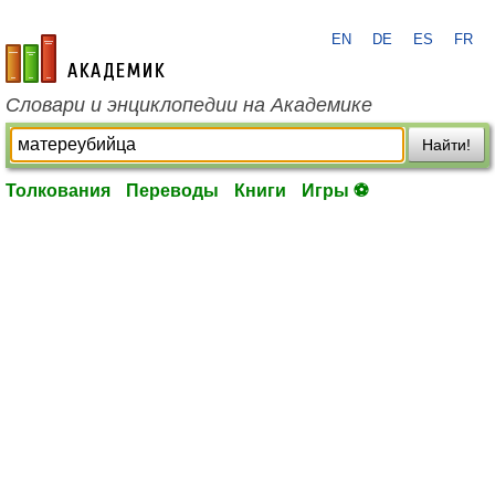
EN
DE
ES
FR
academic.ru
Словари и энциклопедии на Академике
Найти!
Толкования
Переводы
Книги
Игры ⚽