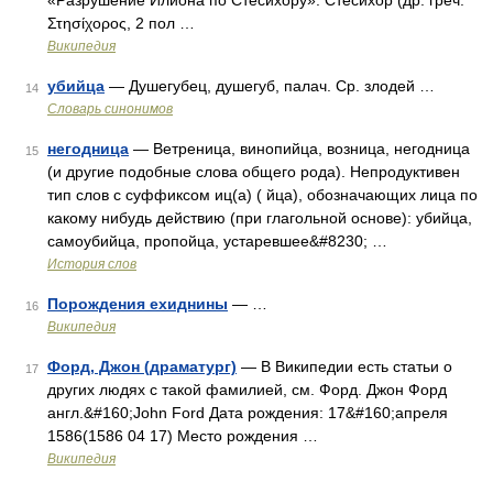
«Разрушение Илиона по Стесихору». Стесихор (др. греч.
Στησίχορος, 2 пол …
Википедия
убийца
— Душегубец, душегуб, палач. Ср. злодей …
14
Словарь синонимов
негодница
— Ветреница, винопийца, возница, негодница
15
(и другие подобные слова общего рода). Непродуктивен
тип слов с суффиксом иц(а) ( йца), обозначающих лица по
какому нибудь действию (при глагольной основе): убийца,
самоубийца, пропойца, устаревшее&#8230; …
История слов
Порождения ехиднины
— …
16
Википедия
Форд, Джон (драматург)
— В Википедии есть статьи о
17
других людях с такой фамилией, см. Форд. Джон Форд
англ.&#160;John Ford Дата рождения: 17&#160;апреля
1586(1586 04 17) Место рождения …
Википедия