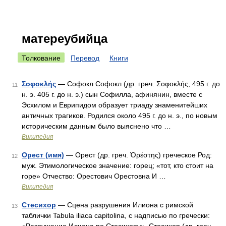
матереубийца
Толкование
Перевод
Книги
Σοφοκλής
— Софокл Софокл (др. греч. Σοφοκλής, 495 г. до
11
н. э. 405 г. до н. э.) сын Софилла, афинянин, вместе с
Эсхилом и Еврипидом образует триаду знаменитейших
античных трагиков. Родился около 495 г. до н. э., по новым
историческим данным было выяснено что …
Википедия
Орест (имя)
— Орест (др. греч. Ὀρέστης) греческое Род:
12
муж. Этимологическое значение: горец; «тот, кто стоит на
горе» Отчество: Орестович Орестовна И …
Википедия
Стесихор
— Сцена разрушения Илиона с римской
13
таблички Tabula iliaca capitolina, с надписью по гречески: