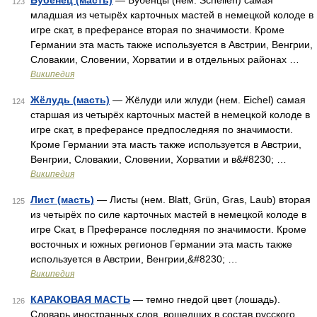
Бубенец (масть)
— Бубенцы (нем. Schellen) самая
123
младшая из четырёх карточных мастей в немецкой колоде в
игре скат, в преферансе вторая по значимости. Кроме
Германии эта масть также используется в Австрии, Венгрии,
Словакии, Словении, Хорватии и в отдельных районах …
Википедия
Жёлудь (масть)
— Жёлуди или жлуди (нем. Eichel) самая
124
старшая из четырёх карточных мастей в немецкой колоде в
игре скат, в преферансе предпоследняя по значимости.
Кроме Германии эта масть также используется в Австрии,
Венгрии, Словакии, Словении, Хорватии и в&#8230; …
Википедия
Лист (масть)
— Листы (нем. Blatt, Grün, Gras, Laub) вторая
125
из четырёх по силе карточных мастей в немецкой колоде в
игре Скат, в Преферансе последняя по значимости. Кроме
восточных и южных регионов Германии эта масть также
используется в Австрии, Венгрии,&#8230; …
Википедия
КАРАКОВАЯ МАСТЬ
— темно гнедой цвет (лошадь).
126
Словарь иностранных слов, вошедших в состав русского