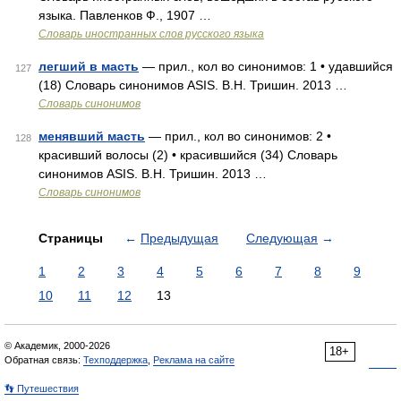
языка. Павленков Ф., 1907 …
Словарь иностранных слов русского языка
легший в масть
— прил., кол во синонимов: 1 • удавшийся
127
(18) Словарь синонимов ASIS. В.Н. Тришин. 2013 …
Словарь синонимов
менявший масть
— прил., кол во синонимов: 2 •
128
красивший волосы (2) • красившийся (34) Словарь
синонимов ASIS. В.Н. Тришин. 2013 …
Словарь синонимов
Страницы
←
Предыдущая
Следующая
→
1
2
3
4
5
6
7
8
9
10
11
12
13
© Академик, 2000-2026
18+
Обратная связь:
Техподдержка
,
Реклама на сайте
👣 Путешествия