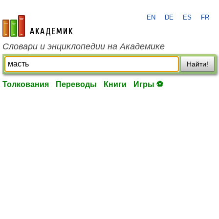
EN
DE
ES
FR
academic.ru
Словари и энциклопедии на Академике
Найти!
Толкования
Переводы
Книги
Игры ⚽