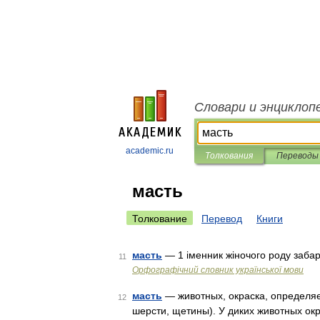
Словари и энциклоп
academic.ru
Толкования
Переводы
масть
Толкование
Перевод
Книги
масть
— 1 іменник жіночого роду забар
11
Орфографічний словник української мови
масть
— животных, окраска, определяе
12
шерсти, щетины). У диких животных ок