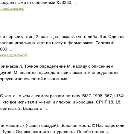
ивидуальными отклонениями,&#8230; …
еский словарь
и перьев у птиц. 2. разг. Цвет, окраска чего либо. II ж. Один из
колода игральных карт по цвету и форме очков. Толковый
2000 …
зыка Ефремовой
признаков л. Точное определение М. наряду с описанием
другой. М. является наследств. признаком л. и определяется
корпуса и конечностей и защитных …
О ком л., о чём л. самом разном по типу. БМС 1998, 367; ШЗФ
, кто всё испытал в жизни: и плохое, и хорошее. СРНГ 18, 18.
воряться. 2. Выдавать …
рсти животных (чаще лошадей). Вороная масть. □ Нас встретили
 Туров, Очерки охотника натуралиста. По обе стороны