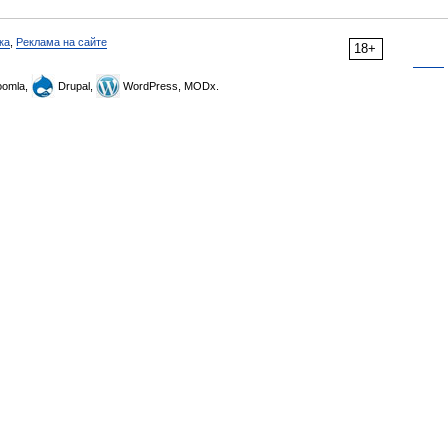
ка
,
Реклама на сайте
18+
omla,
Drupal,
WordPress, MODx.