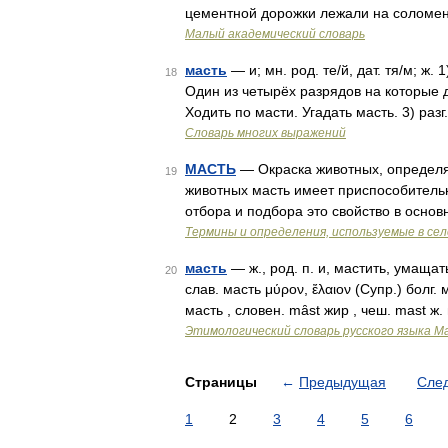
цементной дорожки лежали на соломен
Малый академический словарь
масть
— и; мн. род. те/й, дат. тя/м; ж
18
Один из четырёх разрядов на которые д
Ходить по масти. Угадать масть. 3) раз
Словарь многих выражений
МАСТЬ
— Окраска животных, определя
19
животных масть имеет приспособительн
отбора и подбора это свойство в осно
Термины и определения, используемые в се
масть
— ж., род. п. и, мастить, умащать
20
слав. масть μύρον, ἔλαιον (Супр.) болг.
масть , словен. mȃst жир , чеш. mast ж
Этимологический словарь русского языка М
Страницы
←
Предыдущая
Сле
1
2
3
4
5
6