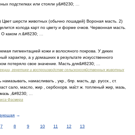
ных подстилках или стояли у&#8230; …
. 1) Цвет шерсти животных (обычно лошадей) Вороная масть. 2)
елится колода карт по цвету и форме очков. Червонная масть.
г. О каком л.&#8230; …
емая пигментацией кожи и волосяного покрова. У диких
ый характер, а у домашних в результате искусственного
вном потеряло свое значение. Масть для&#8230; …
лекции, генетике и воспроизводстве сельскохозяйственных животных
 намазывать, намасливать , укр., блр. масть, др. русск., ст.
 маст сало, масло, жир , сербохорв. ма̑ст ж. топленый жир, мазь,
. мазь ,&#8230; …
акса Фасмера
дующая
→
7
8
9
10
11
12
13