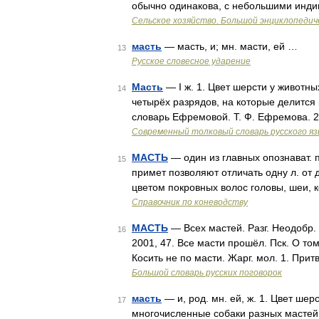
обычно одинакова, с небольшими инд
Сельское хозяйство. Большой энциклопедич
масть
— масть, и; мн. масти, ей …
13
Русское словесное ударение
Масть
— I ж. 1. Цвет шерсти у животных 
14
четырёх разрядов, на которые делится 
словарь Ефремовой. Т. Ф. Ефремова. 
Современный толковый словарь русского я
МАСТЬ
— один из главных опознават. 
15
примет позволяют отличать одну л. от 
цветом покровных волос головы, шеи, 
Справочник по коневодству
МАСТЬ
— Всех мастей. Разг. Неодобр. 
16
2001, 47. Все масти прошёл. Пск. О том
Косить не по масти. Жарг. мол. 1. Прит
Большой словарь русских поговорок
масть
— и, род. мн. ей, ж. 1. Цвет ше
17
многочисленные собаки разных мастей.