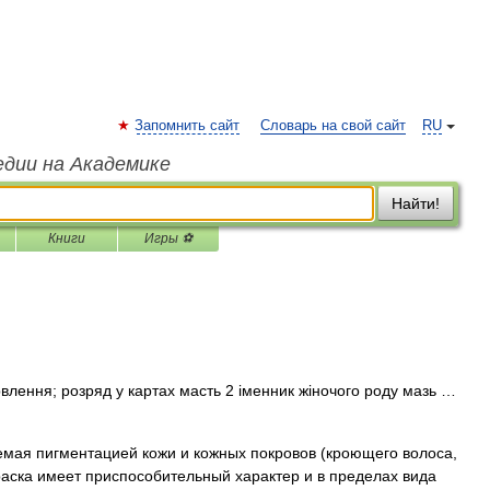
Запомнить сайт
Словарь на свой сайт
RU
едии на Академике
Найти!
Книги
Игры ⚽
влення; розряд у картах масть 2 іменник жіночого роду мазь …
мая пигментацией кожи и кожных покровов (кроющего волоса,
раска имеет приспособительный характер и в пределах вида