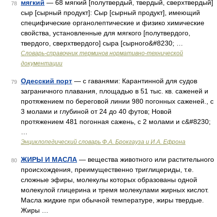
мягкий
— 68 мягкий [полутвердый, твердый, сверхтвердый]
78
сыр [сырный продукт]: Сыр [сырный продукт], имеющий
специфические органолептические и физико химические
свойства, установленные для мягкого [полутвердого,
твердого, сверхтвердого] сыра [сырного&#8230; …
Словарь-справочник терминов нормативно-технической
документации
Одесский порт
— с гаванями: Карантинной для судов
79
заграничного плавания, площадью в 51 тыс. кв. саженей и
протяжением по береговой линии 980 погонных саженей., с
3 молами и глубиной от 24 до 40 футов; Новой
протяжением 481 погонная сажень, с 2 молами и с&#8230;
…
Энциклопедический словарь Ф.А. Брокгауза и И.А. Ефрона
ЖИРЫ И МАСЛА
— вещества животного или растительного
80
происхождения, преимущественно триглицериды, т.е.
сложные эфиры, молекулы которых образованы одной
молекулой глицерина и тремя молекулами жирных кислот.
Масла жидкие при обычной температуре, жиры твердые.
Жиры …