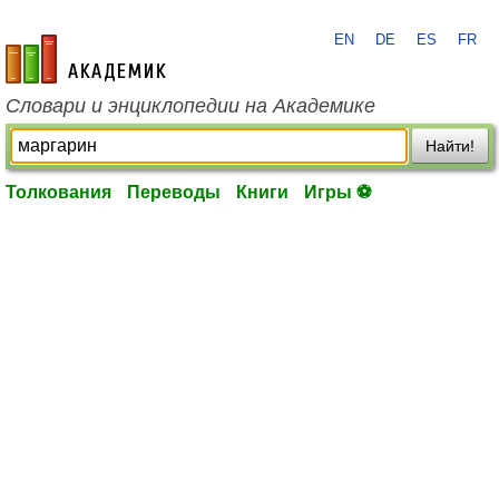
EN
DE
ES
FR
academic.ru
Словари и энциклопедии на Академике
Найти!
Толкования
Переводы
Книги
Игры ⚽