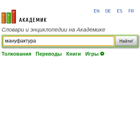
EN
DE
ES
FR
academic.ru
Словари и энциклопедии на Академике
Найти!
Толкования
Переводы
Книги
Игры ⚽