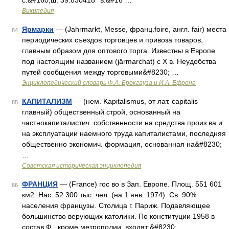
с.&#160;ш. 39.830418° в.&#16 …
Википедия
Ярмарки
— (Jahrmarkt, Messe, франц.foire, англ. fair) места
84
периодических съездов торговцев и привоза товаров,
главным образом для оптового торга. Известны в Европе
под настоящим названием (jârmarchat) с Х в. Неудобства
путей сообщения между торговыми&#8230; …
Энциклопедический словарь Ф.А. Брокгауза и И.А. Ефрона
КАПИТАЛИЗМ
— (нем. Kapitalismus, от лат. capitalis
85
главный) общественный строй, основанный на
частнокапиталистич. собственности на средства произ ва и
на эксплуатации наемного труда капиталистами, последняя
общественно экономич. формация, основанная на&#8230;
…
Советская историческая энциклопедия
ФРАНЦИЯ
— (France) гос во в Зап. Европе. Площ. 551 601
86
км2. Нас. 52 300 тыс. чел. (на 1 янв. 1974). Св. 90%
населения французы. Столица г. Париж. Подавляющее
большинство верующих католики. По конституции 1958 в
состав Ф., кроме метрополии, входят:&#8230; …