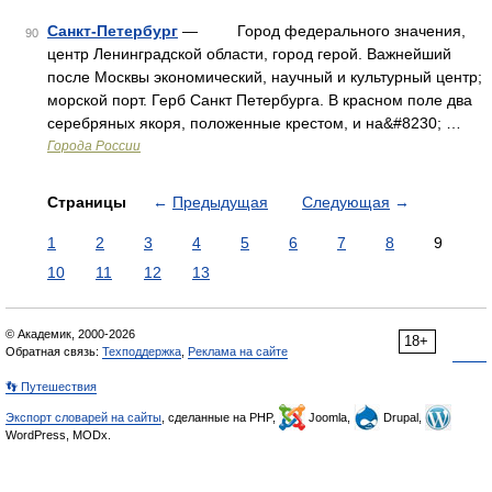
Санкт-Петербург
— Город федерального значения,
90
центр Ленинградской области, город герой. Важнейший
после Москвы экономический, научный и культурный центр;
морской порт. Герб Санкт Петербурга. В красном поле два
серебряных якоря, положенные крестом, и на&#8230; …
Города России
Страницы
←
Предыдущая
Следующая
→
1
2
3
4
5
6
7
8
9
10
11
12
13
© Академик, 2000-2026
18+
Обратная связь:
Техподдержка
,
Реклама на сайте
👣 Путешествия
Экспорт словарей на сайты
, сделанные на PHP,
Joomla,
Drupal,
WordPress, MODx.