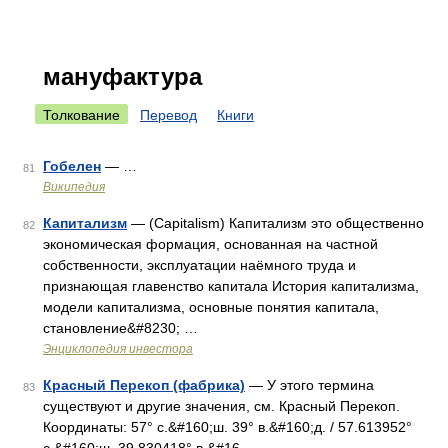
мануфактура
Толкование
Перевод
Книги
Гобелен
— …
81
Википедия
Капитализм
— (Capitalism) Капитализм это общественно
82
экономическая формация, основанная на частной
собственности, эксплуатации наёмного труда и
признающая главенство капитала История капитализма,
модели капитализма, основные понятия капитала,
становление&#8230; …
Энциклопедия инвестора
Красный Перекоп (фабрика)
— У этого термина
83
существуют и другие значения, см. Красный Перекоп.
Координаты: 57° с.&#160;ш. 39° в.&#160;д. / 57.613952°