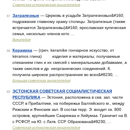
Советская историческая энциклопедия
Затрапезные
— Церковь в усадьбе Затрапезновых&#160;
87
подражание главному храму столицы. Затрапезные (также
встречается Затрапезновы)&#160; ярославская купеческая
семья, несколько членов кото …
Википедия
Керамика
— (греч. keramike гончарное искусство, от
88
kéramos глина) изделия и материалы, получаемые
спеканием глин и их смесей с минеральными добавками, а
также окислов и др. неорганических соединений. К.
получила широкое распространение во всех&#8230; …
Большая советская энциклопедия
ЭСТОНСКАЯ СОВЕТСКАЯ СОЦИАЛИСТИЧЕСКАЯ
89
РЕСПУБЛИКА
— Эстония, расположена в сев. зап. части
СССР, в Прибалтике, на побережье Балтийского м., между
Рижским и Финским зал. В состав терр. Э. входит ок. 800
островов, крупнейшие Сааремаа и Хийумаа. Граничит на В.
с РСФСР, на Ю. с Латв. ССР. Образована&#8230; …
Советская историческая энциклопедия