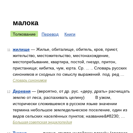
малока
Толкование
Перевод
Книги
жилище
— Жилье, обиталище, обитель, кров, приют,
11
жительство, местожительство, местонахождение,
местопребывание, квартира, постой, гнездо, притон,
пристанище; кибитка, чум, юрта. Ср. ... .. Словарь русских
синонимов и сходных по смыслу выражений. под. ред …
Словарь синонимов
Деревня
— (вероятно, от др. рус. «деру, драть» расчищать
12
землю от леса, распахивать целину) В узком,
исторически сложившемся в русском языке значении
термина небольшое земледельческое поселение, один из
видов сельских населённых пунктов; название&#8230; …
Большая советская энциклопедия