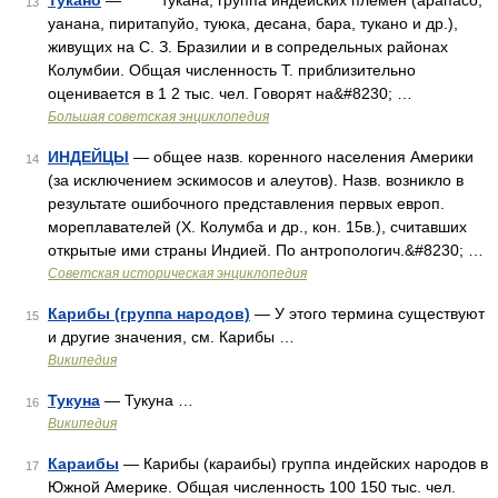
Тукано
— тукана, группа индейских племён (арапасо,
13
уанана, пиритапуйо, туюка, десана, бара, тукано и др.),
живущих на С. З. Бразилии и в сопредельных районах
Колумбии. Общая численность Т. приблизительно
оценивается в 1 2 тыс. чел. Говорят на&#8230; …
Большая советская энциклопедия
ИНДЕЙЦЫ
— общее назв. коренного населения Америки
14
(за исключением эскимосов и алеутов). Назв. возникло в
результате ошибочного представления первых европ.
мореплавателей (Х. Колумба и др., кон. 15в.), считавших
открытые ими страны Индией. По антропологич.&#8230; …
Советская историческая энциклопедия
Карибы (группа народов)
— У этого термина существуют
15
и другие значения, см. Карибы …
Википедия
Тукуна
— Тукуна …
16
Википедия
Караибы
— Карибы (караибы) группа индейских народов в
17
Южной Америке. Общая численность 100 150 тыс. чел.