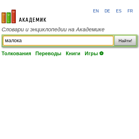
EN
DE
ES
FR
academic.ru
Словари и энциклопедии на Академике
Найти!
Толкования
Переводы
Книги
Игры ⚽