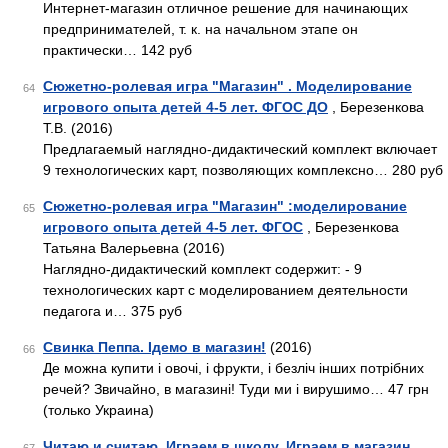
Интернет-магазин отличное решение для начинающих
предпринимателей, т. к. на начальном этапе он
практически… 142 руб
Сюжетно-ролевая игра "Магазин" . Моделирование
64
игрового опыта детей 4-5 лет. ФГОС ДО
, Березенкова
Т.В. (2016)
Предлагаемый наглядно-дидактический комплект включает
9 технологических карт, позволяющих комплексно… 280 руб
Сюжетно-ролевая игра "Магазин" :моделирование
65
игрового опыта детей 4-5 лет. ФГОС
, Березенкова
Татьяна Валерьевна (2016)
Наглядно-дидактический комплект содержит: - 9
технологических карт с моделированием деятельности
педагога и… 375 руб
Свинка Пеппа. Ідемо в магазин!
(2016)
66
Де можна купити і овочі, і фрукти, і безліч інших потрібних
речей? Звичайно, в магазині! Туди ми і вирушимо… 47 грн
(только Украина)
Читаю и считаю. Играем в школу. Играем в магазин
,