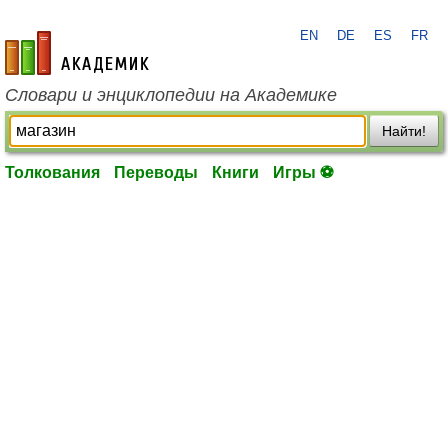
EN
DE
ES
FR
academic.ru
Словари и энциклопедии на Академике
Найти!
Толкования
Переводы
Книги
Игры ⚽