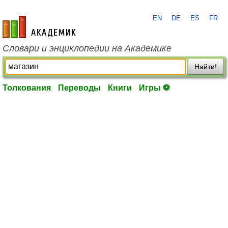
EN
DE
ES
FR
academic.ru
Словари и энциклопедии на Академике
Найти!
Толкования
Переводы
Книги
Игры ⚽