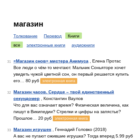
магазин
Толкование
Перевод
Книги
все
электронные книги
аудиокниги
«Магазин снов» мистера Анимуса
, Елена Протас
31
Все люди о чём-то мечтают. Мальчик Соньяторе хочет
увидеть чужой цветной сон, он первый решается купить
его… 80 руб
электронная книга
Магазин часов. Сердце – твой единственный
32
секундомер
, Константин Ваулов
Что для вас означает время? Физическая величина, как
пишут в Википедии? Стрелки и цифры на запястье?
Прошлое… 20 руб
электронная книга
Магазин игрушек
, Геннадий Головко (2018)
33
А вас не пугают ожившие игрушка? Тогда вперед 5.99 руб