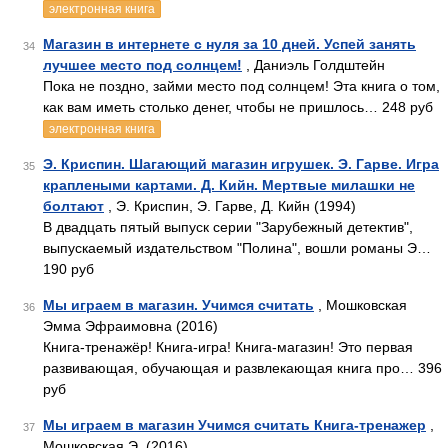
электронная книга
Магазин в интернете с нуля за 10 дней. Успей занять
34
лучшее место под солнцем!
, Даниэль Голдштейн
Пока не поздно, займи место под солнцем! Эта книга о том,
как вам иметь столько денег, чтобы не пришлось… 248 руб
электронная книга
Э. Криспин. Шагающий магазин игрушек. Э. Гарве. Игра
35
краплеными картами. Д. Кийн. Мертвые милашки не
болтают
, Э. Криспин, Э. Гарве, Д. Кийн (1994)
В двадцать пятый выпуск серии "Зарубежный детектив",
выпускаемый издательством "Полина", вошли романы Э…
190 руб
Мы играем в магазин. Учимся считать
, Мошковская
36
Эмма Эфраимовна (2016)
Книга-тренажёр! Книга-игра! Книга-магазин! Это первая
развивающая, обучающая и развлекающая книга про… 396
руб
Мы играем в магазин Учимся считать Книга-тренажер
,
37
Мошковская Э. (2016)