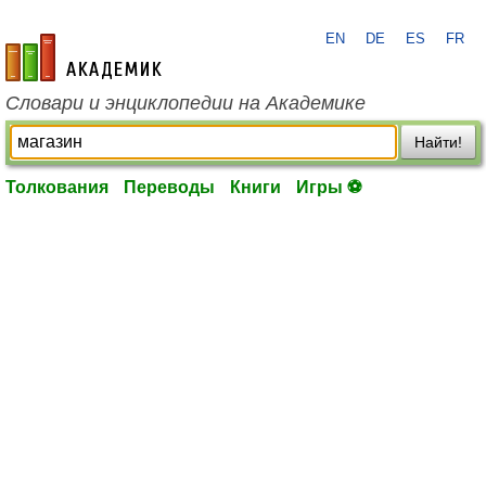
EN
DE
ES
FR
academic.ru
Словари и энциклопедии на Академике
Найти!
Толкования
Переводы
Книги
Игры ⚽