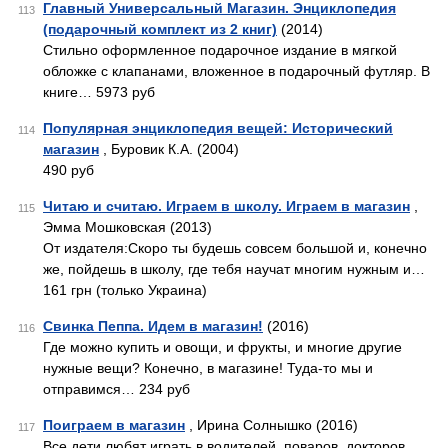
Главный Универсальный Магазин. Энциклопедия
113
(подарочный комплект из 2 книг)
(2014)
Стильно оформленное подарочное издание в мягкой
обложке с клапанами, вложенное в подарочный футляр. В
книге… 5973 руб
Популярная энциклопедия вещей: Исторический
114
магазин
, Буровик К.А. (2004)
490 руб
Читаю и считаю. Играем в школу. Играем в магазин
,
115
Эмма Мошковская (2013)
От издателя:Скоро ты будешь совсем большой и, конечно
же, пойдешь в школу, где тебя научат многим нужным и…
161 грн (только Украина)
Свинка Пеппа. Идем в магазин!
(2016)
116
Где можно купить и овощи, и фрукты, и многие другие
нужные вещи? Конечно, в магазине! Туда-то мы и
отправимся… 234 руб
Поиграем в магазин
, Ирина Солнышко (2016)
117
Все дети любят играть в водителей, поваров, докторов...