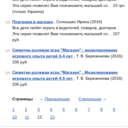
Эта серия позволит Вам познакомить малышей со… 23 грн
(только Украина)
Поиграем в магазин
, Солнышко Ирина (2016)
118
Все дети любят играть в водителей, поваров, докторов...
Эта серия позволит Вам познакомить малышей со… 157
руб
Сюжетно-ролевая игра "Магазин" : моделирование
119
игрового опыта детей 3-4 лет
, Т. В. Березенкова (2016)
335 руб
Сюжетно-ролевая игра "Магазин" . Моделирование
120
игрового опыта детей 4-5 лет
, Т. В. Березенкова (2016)
335 руб
Страницы
←
Предыдущая
Следующая
→
1
2
3
4
5
6
7
8
9
10
11
12
13