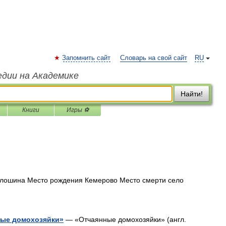
Запомнить сайт
Словарь на свой сайт
RU
едии на Академике
Найти!
Книги
Игры ⚽
лошина Место рождения Кемерово Место смерти село
ные домохозяйки»
— «Отчаянные домохозяйки» (англ.