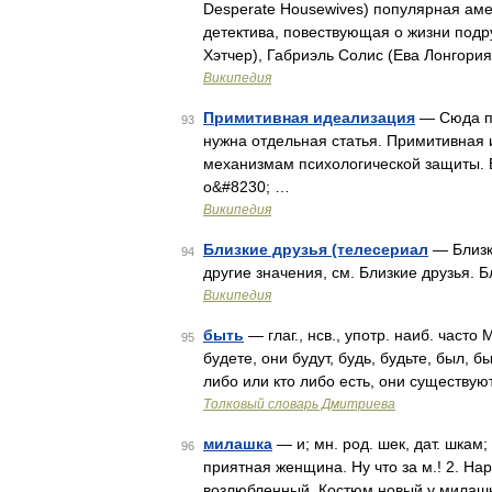
Desperate Housewives) популярная ам
детектива, повествующая о жизни под
Хэтчер), Габриэль Солис (Ева Лонгори
Википедия
Примитивная идеализация
— Сюда пе
93
нужна отдельная статья. Примитивная 
механизмам психологической защиты. 
о&#8230; …
Википедия
Близкие друзья (телесериал
— Близки
94
другие значения, см. Близкие друзья. 
Википедия
быть
— глаг., нсв., употр. наиб. часто
95
будете, они будут, будь, будьте, был, 
либо или кто либо есть, они существую
Толковый словарь Дмитриева
милашка
— и; мн. род. шек, дат. шкам
96
приятная женщина. Ну что за м.! 2. На
возлюбленный. Костюм новый у милашк