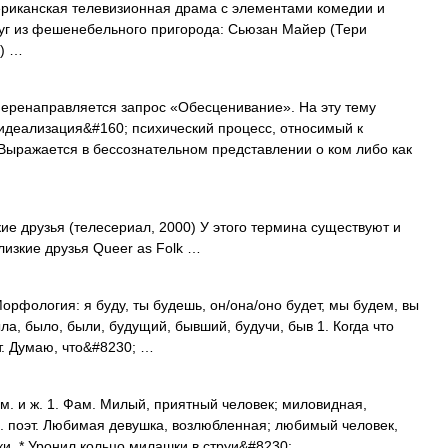
ериканская телевизионная драма с элементами комедии и
руг из фешенебельного пригорода: Сьюзан Майер (Тери
я) …
ренаправляется запрос «Обесценивание». На эту тему
идеализация&#160; психический процесс, относимый к
Выражается в бессознательном представлении о ком либо как
е друзья (телесериал, 2000) У этого термина существуют и
Близкие друзья Queer as Folk …
 Морфология: я буду, ты будешь, он/она/оно будет, мы будем, вы
была, было, были, будущий, бывший, будучи, быв 1. Когда что
т. Думаю, что&#8230; …
; м. и ж. 1. Фам. Милый, приятный человек; миловидная,
р. поэт. Любимая девушка, возлюбленная; любимый человек,
и. * Уронил кольцо милашки в струи&#8230; …