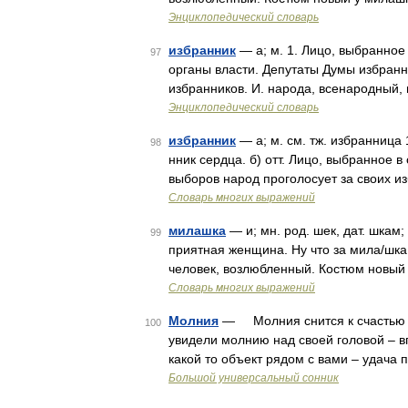
Энциклопедический словарь
избранник
— а; м. 1. Лицо, выбранное 
97
органы власти. Депутаты Думы избранн
избранников. И. народа, всенародный,
Энциклопедический словарь
избранник
— а; м. см. тж. избранница 
98
нник сердца. б) отт. Лицо, выбранное 
выборов народ проголосует за своих и
Словарь многих выражений
милашка
— и; мн. род. шек, дат. шкам
99
приятная женщина. Ну что за мила/шка
человек, возлюбленный. Костюм новый
Словарь многих выражений
Молния
— Молния снится к счастью 
100
увидели молнию над своей головой – 
какой то объект рядом с вами – удач
Большой универсальный сонник