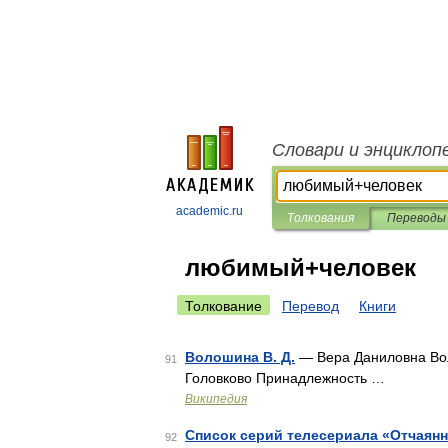
Словари и энциклоп
academic.ru
Толкования
Переводы
любимый+человек
Толкование
Перевод
Книги
Волошина В. Д.
— Вера Даниловна Во
91
Головково Принадлежность …
Википедия
Список серий телесериала «Отчаян
92