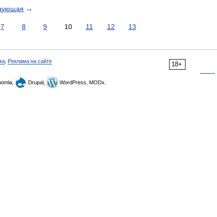
дующая
→
7
8
9
10
11
12
13
ка
,
Реклама на сайте
18+
omla,
Drupal,
WordPress, MODx.