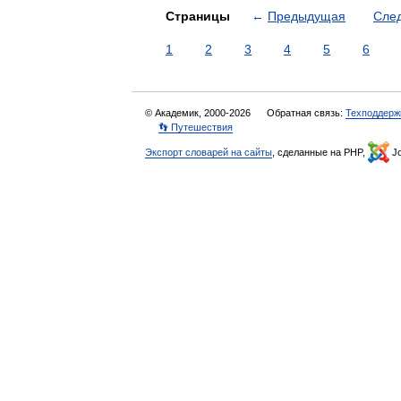
Страницы
←
Предыдущая
Сле
1
2
3
4
5
6
© Академик, 2000-2026
Обратная связь:
Техподдерж
👣 Путешествия
Экспорт словарей на сайты
, сделанные на PHP,
Jo