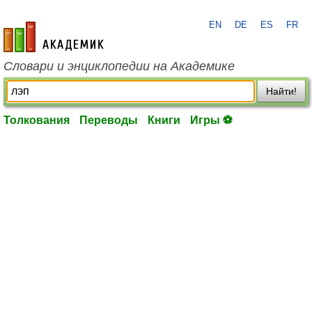
EN
DE
ES
FR
academic.ru
Словари и энциклопедии на Академике
Найти!
Толкования
Переводы
Книги
Игры ⚽