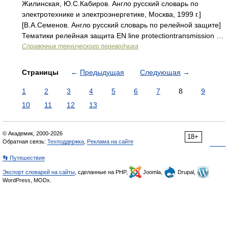
Жилинская, Ю.С.Кабиров. Англо русский словарь по
электротехнике и электроэнергетике, Москва, 1999 г.]
[В.А.Семенов. Англо русский словарь по релейной защите]
Тематики релейная защита EN line protectiontransmission …
Справочник технического переводчика
Страницы
←
Предыдущая
Следующая
→
1
2
3
4
5
6
7
8
9
10
11
12
13
© Академик, 2000-2026
18+
Обратная связь:
Техподдержка
,
Реклама на сайте
👣 Путешествия
Экспорт словарей на сайты
, сделанные на PHP,
Joomla,
Drupal,
WordPress, MODx.