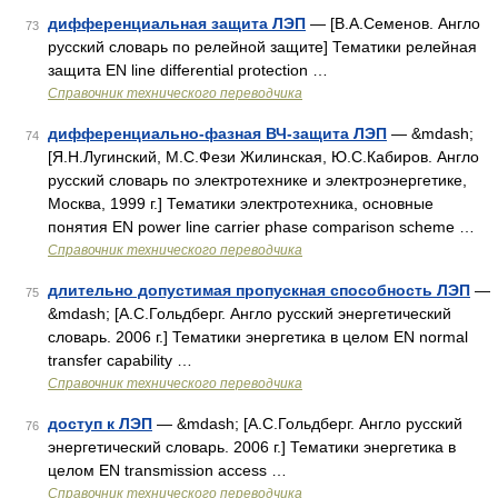
дифференциальная защита ЛЭП
— [В.А.Семенов. Англо
73
русский словарь по релейной защите] Тематики релейная
защита EN line differential protection …
Справочник технического переводчика
дифференциально-фазная ВЧ-защита ЛЭП
— &mdash;
74
[Я.Н.Лугинский, М.С.Фези Жилинская, Ю.С.Кабиров. Англо
русский словарь по электротехнике и электроэнергетике,
Москва, 1999 г.] Тематики электротехника, основные
понятия EN power line carrier phase comparison scheme …
Справочник технического переводчика
длительно допустимая пропускная способность ЛЭП
—
75
&mdash; [А.С.Гольдберг. Англо русский энергетический
словарь. 2006 г.] Тематики энергетика в целом EN normal
transfer capability …
Справочник технического переводчика
доступ к ЛЭП
— &mdash; [А.С.Гольдберг. Англо русский
76
энергетический словарь. 2006 г.] Тематики энергетика в
целом EN transmission access …
Справочник технического переводчика