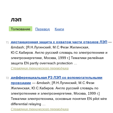
лэп
Толкование
Перевод
Книги
дистанционная защита с охватом части отводов ЛЭП
—
71
&mdash; [Я.Н.Лугинский, М.С.Фези Жилинская,
Ю.С.Кабиров. Англо русский словарь по электротехнике и
электроэнергетике, Москва, 1999 г.] Тематики релейная
защита EN partly overreach protection …
Справочник технического переводчика
дифференциальная РЗ ЛЭП со вспомогательными
72
проводами
— &mdash; [Я.Н.Лугинский, М.С.Фези
Жилинская, Ю.С.Кабиров. Англо русский словарь по
электротехнике и электроэнергетике, Москва, 1999 г.]
Тематики электротехника, основные понятия EN pilot wire
differential relaying …
Справочник технического переводчика