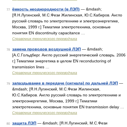
ёмкость неоднородности (в ЛЭП)
— &mdash;
77
[Я.Н.Лугинский, М.С.Фези Жилинская, Ю.С.Кабиров. Англо
русский словарь по электротехнике и электроэнергетике,
Москва, 1999 г.] Тематики электротехника, основные
понятия EN discontinuity capacitance …
Справочник технического переводчика
замена проводов воздушной ЛЭП
— &mdash;
78
[А.С.Гольдберг. Англо русский энергетический словарь. 2006
г.] Тематики энергетика в целом EN reconductoring of
transmission lines …
Справочник технического переводчика
запаздывание в передаче (сигнала) по дальней ЛЭП
—
79
&mdash; [Я.Н.Лугинский, М.С.Фези Жилинская,
Ю.С.Кабиров. Англо русский словарь по электротехнике и
электроэнергетике, Москва, 1999 г.] Тематики
электротехника, основные понятия EN transmission delay …
Справочник технического переводчика
защита ЛЭП
— &mdash; [Я.Н.Лугинский, М.С.Фези
80