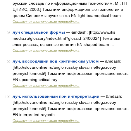
русский словарь по информационным технологиям. М.: ГП
ЦНИИС, 2003.] Тематики информационные технологии в
целом Синонимы пучок света EN light beamoptical beam …
Справочник технического переводчика
луч специальной формы
— &mdash; [http://www.iks
98
media.ru/glossary/index.html?glossid=2400324] Тематики
электросвязь, основные понятия EN shaped beam …
Справочник технического переводчика
луч, восходящий под критическим углом
— &mdash;
99
[http://slovarionline.ru/anglo russkiy slovar neftegazovoy
promyishlennosti/] Тематики нефтегазовая промышленность
EN upcoming critical ray …
Справочник технического переводчика
луч, использованный при интерпретации
— &mdash;
100
[http://slovarionline.ru/anglo russkiy slovar neftegazovoy
promyishlennosti/] Тематики нефтегазовая промышленность
EN interpreted raypath …
Справочник технического переводчика