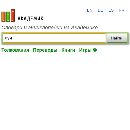
EN
DE
ES
FR
academic.ru
Словари и энциклопедии на Академике
Найти!
Толкования
Переводы
Книги
Игры ⚽