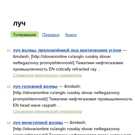
луч
Толкование
Перевод
Книги
луч волны, преломлённой под критическим углом
—
91
&mdash; [http://slovarionline.ru/anglo russkiy slovar
neftegazovoy promyishlennosti/] Тематики нефтегазовая
промышленность EN critically refracted ray …
Справочник технического переводчика
луч головной волны
— &mdash;
92
[http://slovarionline.ru/anglo russkiy slovar neftegazovoy
promyishlennosti/] Тематики нефтегазовая промышленность
EN head wave raypath …
Справочник технического переводчика
луч монотипной волны
— &mdash;
93
[http://slovarionline.ru/anglo russkiy slovar neftegazovoy