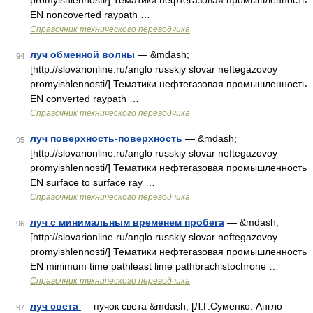
promyishlennosti/] Тематики нефтегазовая промышленность
EN noncoverted raypath …
Справочник технического переводчика
луч обменной волны
— &mdash;
94
[http://slovarionline.ru/anglo russkiy slovar neftegazovoy
promyishlennosti/] Тематики нефтегазовая промышленность
EN converted raypath …
Справочник технического переводчика
луч поверхность-поверхность
— &mdash;
95
[http://slovarionline.ru/anglo russkiy slovar neftegazovoy
promyishlennosti/] Тематики нефтегазовая промышленность
EN surface to surface ray …
Справочник технического переводчика
луч с минимальным временем пробега
— &mdash;
96
[http://slovarionline.ru/anglo russkiy slovar neftegazovoy
promyishlennosti/] Тематики нефтегазовая промышленность
EN minimum time pathleast lime pathbrachistochrone …
Справочник технического переводчика
луч света
— пучок света &mdash; [Л.Г.Суменко. Англо
97