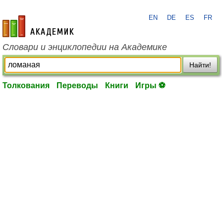
EN
DE
ES
FR
academic.ru
Словари и энциклопедии на Академике
Найти!
Толкования
Переводы
Книги
Игры ⚽