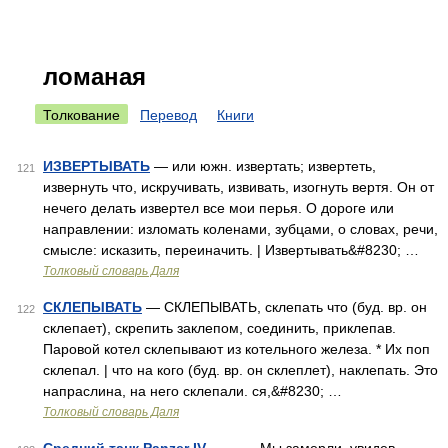
ломаная
Толкование
Перевод
Книги
ИЗВЕРТЫВАТЬ
— или южн. извертать; извертеть,
121
извернуть что, искручивать, извивать, изогнуть вертя. Он от
нечего делать извертел все мои перья. О дороге или
направлении: изломать коленами, зубцами, о словах, речи,
смысле: исказить, переиначить. | Извертывать&#8230; …
Толковый словарь Даля
СКЛЕПЫВАТЬ
— СКЛЕПЫВАТЬ, склепать что (буд. вр. он
122
склепает), скрепить заклепом, соединить, приклепав.
Паровой котел склепывают из котельного железа. * Их поп
склепал. | что на кого (буд. вр. он склеплет), наклепать. Это
напраслина, на него склепали. ся,&#8230; …
Толковый словарь Даля