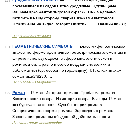
Средний танк Panzer IV
— Мы замерли, увидев
123
показавшиеся из садов Ситно уродливые, чудовищные
машины ярко желтой тигровой окраски. Они медленно
катились в нашу сторону, сверкая языками выстрелов.
Я таких еще не видал, говорит Никитин. Немцы&#8230;
…
Энциклопедия техники
ГЕОМЕТРИЧЕСКИЕ СИМВОЛЫ
— класс мифопоэтических
124
знаков, по форме идентичных геометрическим элементам и
широко использующихся в сфере мифологической и
религиозной, а равно и более поздней символики и
эмблематики (ср. особенно геральдику). К Г. с. как знакам,
семантика&#8230; …
Энциклопедия мифологии
Роман
— Роман. История термина. Проблема романа.
125
Возникновение жанра. Из истории жанра. Выводы. Роман
как буржуазная эпопея. Судьбы теории романа.
Специфичность формы романа. Зарождение романа.
Завоевание романом обыденной действительности …
Литературная энциклопедия