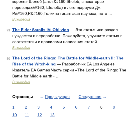
короля» Шелоб (англ.&#160;Shelob; в некоторых
переводах&#160; Шелоба) в легендариуме Дж.
Р.&#160;Р.&#160;Толкина гигантская паучиха, пото …
Википедия
The Elder Scrolls IV: Oblivion
— Эта статья или раздел
79
нуждается в переработке. Пожалуйста, улучшите статью в
соответствии с правилами написания статей …
Википедия
The Lord of the Rings: The Battle for Middle-earth II: The
80
Rise of the Witch-king
— Разработчик EA Los Angeles
Издатель EA Games Часть серии «The Lord of the Rings: The
Battle for Middle earth» …
Википедия
Страницы
←
Предыдущая
Следующая
→
1
2
3
4
5
6
7
8
9
10
11
12
13