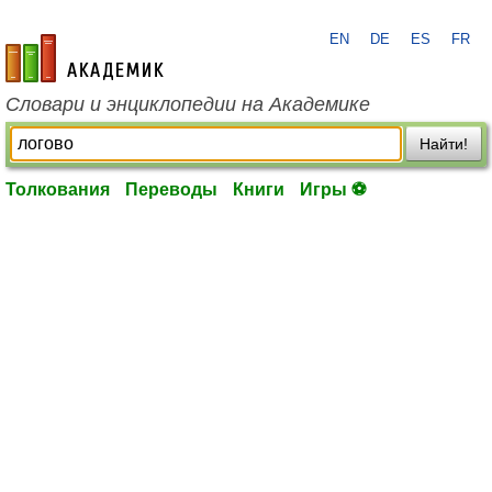
EN
DE
ES
FR
academic.ru
Словари и энциклопедии на Академике
Найти!
Толкования
Переводы
Книги
Игры ⚽