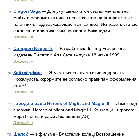
Википедия
Dragon Saga
— Для улучшения этой статьи желательно?:
74
Найти и оформить в виде сносок ссылки на авторитетные
источники, подтверждающие написанное. Исправить статью
согласно стилистическим правилам Википедии …
Википедия
Dungeon Keeper 2
— Разработчик Bullfrog Productions
75
Издатель Electronic Arts Дата выпуска 18 июня 1999 …
Википедия
Кайтсёрфинг
— Эту статью следует викифицировать.
76
Пожалуйста, оформите её согласно правилам оформления
статей …
Википедия
Города и расы Heroes of Might and Magic III
— Замок вид
77
снаружи Heroes of Might and Magic III Концепции игрового
мира Города и расы Заклинания(AG) …
Википедия
Шелоб
— в фильме «Властелин колец: Возвращение
78