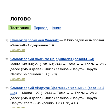
логово
Толкование
Перевод
Книги
Список персонажей Warcraft
— В Википедии есть портал
71
«Warcraft» Содержание 1 А …
Википедия
Список серий «Naruto: Shippuuden» (сезоны 1-3)
—
72
Манга 1&#160; 27 (1&#160; 244) ← Тома → ← Главы → 28 и
далее (245 и далее) Список сезонов «Наруто» Наруто
Naruto: Shippuuden 1 3 (1 78) …
Википедия
Список серий «Наруто: Ураганные хроники» (сезоны 1
73
—4)
— Манга 1 27 (1 244) ← Тома → ← Главы → 28 и
далее (245 и далее) Список сезонов «Наруто» Наруто
Наруто: Ураганные хроники 1 3 (1 78) 4 6 ( …