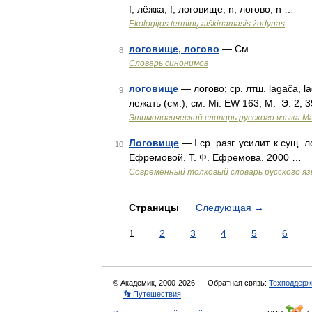
f; лëжка, f; логовище, n; логово, n …
Ekologijos terminų aiškinamasis žodynas
логовище, логово
— См …
8
Словарь синонимов
логовище
— логово; ср. лтш. lаgаčа, lа
9
лежать (см.); см. Мi. ЕW 163; М.–Э. 2, 
Этимологический словарь русского языка М
Логовище
— I ср. разг. усилит. к сущ. л
10
Ефремовой. Т. Ф. Ефремова. 2000 …
Современный толковый словарь русского я
Страницы
Следующая
→
1
2
3
4
5
6
© Академик, 2000-2026
Обратная связь:
Техподдерж
👣 Путешествия