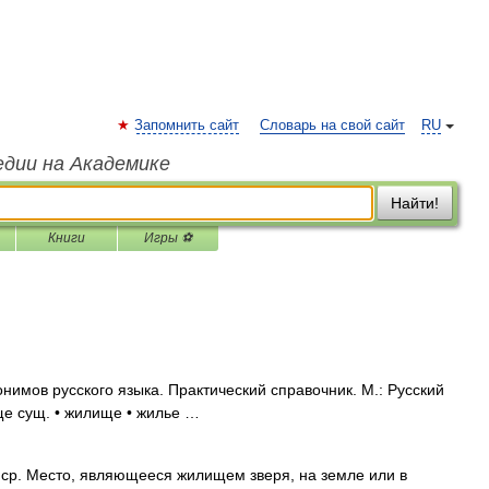
Запомнить сайт
Словарь на свой сайт
RU
едии на Академике
Найти!
Книги
Игры ⚽
имов русского языка. Практический справочник. М.: Русский
ище сущ. • жилище • жилье …
р. Место, являющееся жилищем зверя, на земле или в