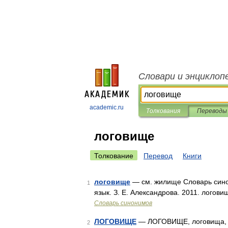
Словари и энциклоп
academic.ru
Толкования
Переводы
логовище
Толкование
Перевод
Книги
логовище
— см. жилище Словарь синон
1
язык. З. Е. Александрова. 2011. логов
Словарь синонимов
ЛОГОВИЩЕ
— ЛОГОВИЩЕ, логовища, с
2