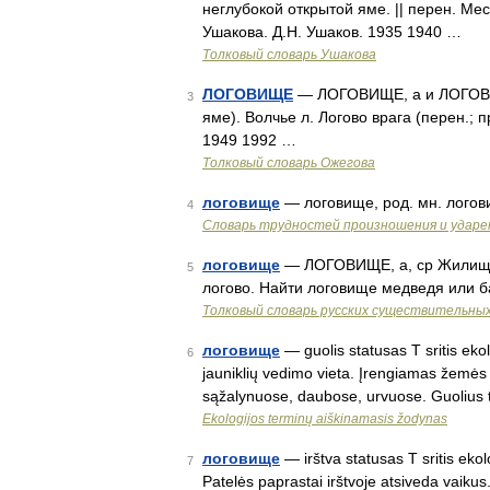
неглубокой открытой яме. || перен. Мес
Ушакова. Д.Н. Ушаков. 1935 1940 …
Толковый словарь Ушакова
ЛОГОВИЩЕ
— ЛОГОВИЩЕ, а и ЛОГОВО, а
3
яме). Волчье л. Логово врага (перен.; 
1949 1992 …
Толковый словарь Ожегова
логовище
— логовище, род. мн. лого
4
Словарь трудностей произношения и ударен
логовище
— ЛОГОВИЩЕ, а, ср Жилище 
5
логово. Найти логовище медведя или б
Толковый словарь русских существительны
логовище
— guolis statusas T sritis ekolo
6
jauniklių vedimo vieta. Įrengiamas žemės 
sąžalynuose, daubose, urvuose. Guolius
Ekologijos terminų aiškinamasis žodynas
логовище
— irštva statusas T sritis ekol
7
Patelės paprastai irštvoje atsiveda vaikus