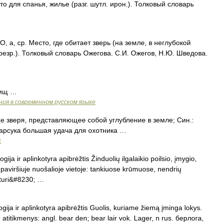
то для спанья, жилье (разг. шутл. ирон.). Толковый словарь
, ср. Место, где обитает зверь (на земле, в неглубокой
презр.). Толковый словарь Ожегова. С.И. Ожегов, Н.Ю. Шведова.
вищ …
ия в современном русском языке
зверя, представляющее собой углубление в земле; Син.:
арсука большая удача для охотника …
х
gija ir aplinkotyra apibrėžtis Žinduolių ilgalaikio poilsio, įmygio,
paviršiuje nuošalioje vietoje: tankiuose krūmuose, nendrių
 turi&#8230; …
ogija ir aplinkotyra apibrėžtis Guolis, kuriame žiemą įminga lokys.
. atitikmenys: angl. bear den; bear lair vok. Lager, n rus. берлога,