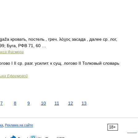
gаžа кровать, постель , греч. λόχος засада , далее ср. лог,
399; Буга, РФВ 71, 60 …
акса Фасмера
огово I II ср. разг. усилит. к сущ. логово II Толковый словарь
зыка Ефремовой
7
8
9
10
11
12
13
ка
,
Реклама на сайте
18+