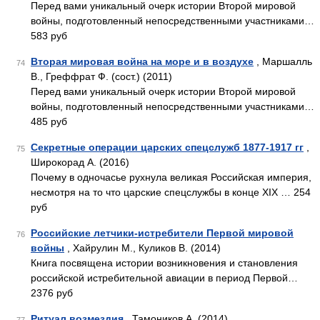
Перед вами уникальный очерк истории Второй мировой
войны, подготовленный непосредственными участниками…
583 руб
Вторая мировая война на море и в воздухе
, Маршалль
74
В., Греффрат Ф. (сост.) (2011)
Перед вами уникальный очерк истории Второй мировой
войны, подготовленный непосредственными участниками…
485 руб
Секретные операции царских спецслужб 1877-1917 гг
,
75
Широкорад А. (2016)
Почему в одночасье рухнула великая Российская империя,
несмотря на то что царские спецслужбы в конце XIX … 254
руб
Российские летчики-истребители Первой мировой
76
войны
, Хайрулин М., Куликов В. (2014)
Книга посвящена истории возникновения и становления
российской истребительной авиации в период Первой…
2376 руб
Ритуал возмездия
, Тамоников А. (2014)