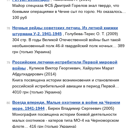
77
Майор спецназа ФСБ Дмитрий Горелов знал твердо, что
боевыми операциями в Чечне сыт по горло. Но оказалось…
100 руб
Ночные рейды советских летчиц. Из летной книжки
78
штурмана У-2. 1941-1945
, Голубева-Терес О. Т. (2009)
304 стр. В годы Великой Отечественной войны был такой
необыкновенный полк 46-й гвардейский полк ночных… 389
грн (только Украина)
Российские летчики-истребители Первой мировой
79
войны
, Куликов Виктор Георгиевич, Хайрулин Марат
Абдулхадирович (2014)
Книга посвящена истории возникновения и становления
российской истребительной авиации в период Первой…
4010 грн (только Украина)
Всегда впереди. Малые охотники в войне на Черном
80
море. 1941-1944
, Бирюк Владимир Сергеевич (2005)
Монография посвящена истории боевой деятельности
малых охотников - катеров типа МО-4 на Черноморском
флоте… 416 грн (только Украина)