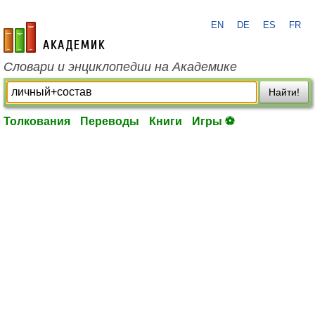
EN
DE
ES
FR
academic.ru
Словари и энциклопедии на Академике
Найти!
Толкования
Переводы
Книги
Игры ⚽