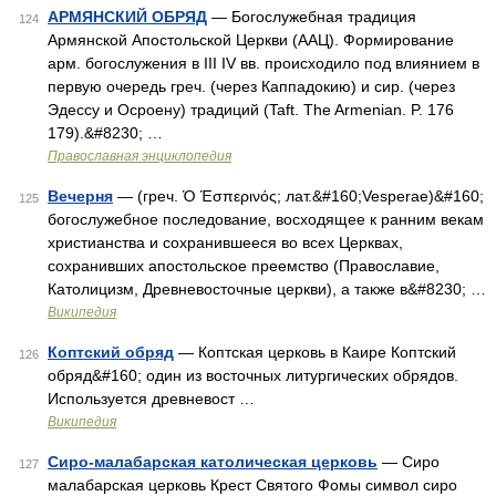
АРМЯНСКИЙ ОБРЯД
— Богослужебная традиция
124
Армянской Апостольской Церкви (ААЦ). Формирование
арм. богослужения в III IV вв. происходило под влиянием в
первую очередь греч. (через Каппадокию) и сир. (через
Эдессу и Осроену) традиций (Taft. The Armenian. P. 176
179).&#8230; …
Православная энциклопедия
Вечерня
— (греч. Ὁ Ἑσπερινός; лат.&#160;Vesperae)&#160;
125
богослужебное последование, восходящее к ранним векам
христианства и сохранившееся во всех Церквах,
сохранивших апостольское преемство (Православие,
Католицизм, Древневосточные церкви), а также в&#8230; …
Википедия
Коптский обряд
— Коптская церковь в Каире Коптский
126
обряд&#160; один из восточных литургических обрядов.
Используется древневост …
Википедия
Сиро-малабарская католическая церковь
— Сиро
127
малабарская церковь Крест Святого Фомы символ сиро