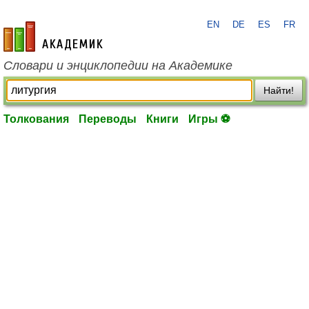
EN
DE
ES
FR
academic.ru
Словари и энциклопедии на Академике
Найти!
Толкования
Переводы
Книги
Игры ⚽