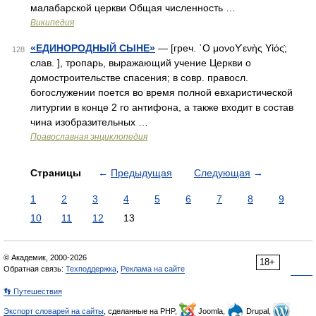
малабарской церкви Общая численность …
Википедия
«ЕДИНОРОДНЫЙ СЫНЕ»
— [греч. ῾Ο μονοϒενὴς Υἱός̇;
128
слав. ], тропарь, выражающий учение Церкви о
домостроительстве спасения; в совр. правосл.
богослужении поется во время полной евхаристической
литургии в конце 2 го антифона, а также входит в состав
чина изобразительных …
Православная энциклопедия
Страницы
←
Предыдущая
Следующая
→
1
2
3
4
5
6
7
8
9
10
11
12
13
© Академик, 2000-2026
18+
Обратная связь:
Техподдержка
,
Реклама на сайте
👣 Путешествия
Экспорт словарей на сайты
, сделанные на PHP,
Joomla,
Drupal,