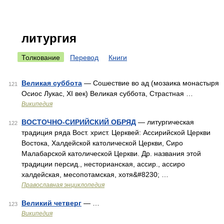
литургия
Толкование
Перевод
Книги
Великая суббота
— Сошествие во ад (мозаика монастыря
121
Осиос Лукас, XI век) Великая суббота, Страстная …
Википедия
ВОСТОЧНО-СИРИЙСКИЙ ОБРЯД
— литургическая
122
традиция ряда Вост. христ. Церквей: Ассирийской Церкви
Востока, Халдейской католической Церкви, Сиро
Малабарской католической Церкви. Др. названия этой
традиции персид., несторианская, ассир., ассиро
халдейская, месопотамская, хотя&#8230; …
Православная энциклопедия
Великий четверг
— …
123
Википедия