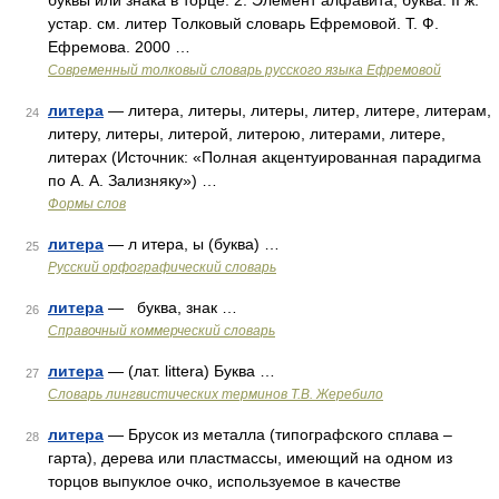
буквы или знака в торце. 2. Элемент алфавита; буква. II ж.
устар. см. литер Толковый словарь Ефремовой. Т. Ф.
Ефремова. 2000 …
Современный толковый словарь русского языка Ефремовой
литера
— литера, литеры, литеры, литер, литере, литерам,
24
литеру, литеры, литерой, литерою, литерами, литере,
литерах (Источник: «Полная акцентуированная парадигма
по А. А. Зализняку») …
Формы слов
литера
— л итера, ы (буква) …
25
Русский орфографический словарь
литера
— буква, знак …
26
Справочный коммерческий словарь
литера
— (лат. littera) Буква …
27
Словарь лингвистических терминов Т.В. Жеребило
литера
— Брусок из металла (типографского сплава –
28
гарта), дерева или пластмассы, имеющий на одном из
торцов выпуклое очко, используемое в качестве