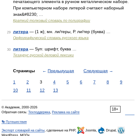
печатающего элемента в ручном металлическом наборе.
При компьютерном наборе литерой считают наборный
знак&#8230; …
Краткий толковый словарь по полиграфии
литера
— (1 ж); мн. ли/теры, Р. ли/тер (буква) …
29
Орфографический словарь русского языка
литера
— Syn: шрифт, буква …
30
Тезаурус русской деловой лексики
Страницы
←
Предыдущая
Следующая
→
1
2
3
4
5
6
7
8
9
10
11
12
13
© Академик, 2000-2026
18+
Обратная связь:
Техподдержка
,
Реклама на сайте
👣 Путешествия
Экспорт словарей на сайты
, сделанные на PHP,
Joomla,
Drupal,
WordPress, MODx.