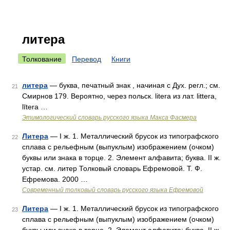
литера
Толкование
Перевод
Книги
литера
— буква, печатный знак , начиная с Дух. регл.; см.
21
Смирнов 179. Вероятно, через польск. litera из лат. littera,
lītera …
Этимологический словарь русского языка Макса Фасмера
Литера
— I ж. 1. Металлический брусок из типографского
22
сплава с рельефным (выпуклым) изображением (очком)
буквы или знака в торце. 2. Элемент алфавита; буква. II ж.
устар. см. литер Толковый словарь Ефремовой. Т. Ф.
Ефремова. 2000 …
Современный толковый словарь русского языка Ефремовой
Литера
— I ж. 1. Металлический брусок из типографского
23
сплава с рельефным (выпуклым) изображением (очком)