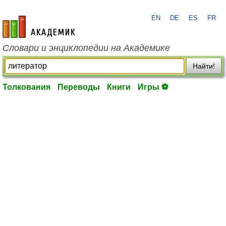
EN
DE
ES
FR
academic.ru
Словари и энциклопедии на Академике
Найти!
Толкования
Переводы
Книги
Игры ⚽