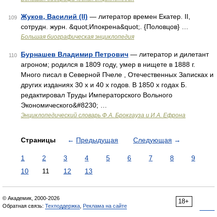
Жуков, Василий (II)
— литератор времен Екатер. II,
109
сотрудн. журн. &quot;Ипокрена&quot;. {Половцов} …
Большая биографическая энциклопедия
Бурнашев Владимир Петрович
— литератор и дилетант
110
агроном; родился в 1809 году, умер в нищете в 1888 г.
Много писал в Северной Пчеле , Отечественных Записках и
других изданиях 30 х и 40 х годов. В 1850 х годах Б.
редактировал Труды Императорского Вольного
Экономического&#8230; …
Энциклопедический словарь Ф.А. Брокгауза и И.А. Ефрона
Страницы
←
Предыдущая
Следующая
→
1
2
3
4
5
6
7
8
9
10
11
12
13
© Академик, 2000-2026
18+
Обратная связь:
Техподдержка
,
Реклама на сайте