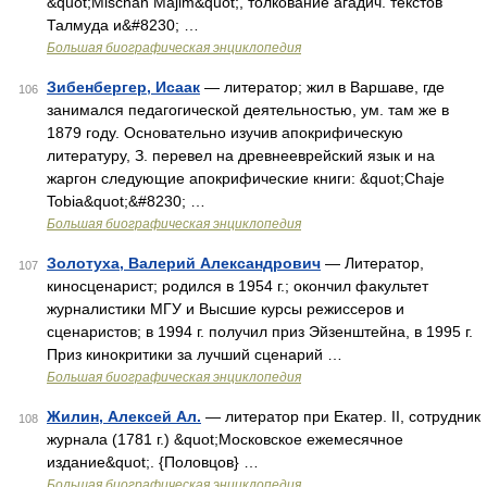
&quot;Mischan Majim&quot;, толкование агадич. текстов
Талмуда и&#8230; …
Большая биографическая энциклопедия
Зибенбергер, Исаак
— литератор; жил в Варшаве, где
106
занимался педагогической деятельностью, ум. там же в
1879 году. Основательно изучив апокрифическую
литературу, З. перевел на древнееврейский язык и на
жаргон следующие апокрифические книги: &quot;Chaje
Tobia&quot;&#8230; …
Большая биографическая энциклопедия
Золотуха, Валерий Александрович
— Литератор,
107
киносценарист; родился в 1954 г.; окончил факультет
журналистики МГУ и Высшие курсы режиссеров и
сценаристов; в 1994 г. получил приз Эйзенштейна, в 1995 г.
Приз кинокритики за лучший сценарий …
Большая биографическая энциклопедия
Жилин, Алексей Ал.
— литератор при Екатер. II, сотрудник
108
журнала (1781 г.) &quot;Московское ежемесячное
издание&quot;. {Половцов} …
Большая биографическая энциклопедия