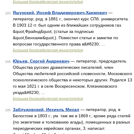
Большая биографическая энциклопедия
Яшунский, Иосиф Владимирович-Хаимович
—
103
литератор; род. в 1881 г., окончил курс СПб. университета.
В 1903 12 гг. был одним из ближайших сотрудников газ.
&quot;Фрайнд&quot; (статьи за подписью
&quot;Бенхаим&quot;). Поместил статьи и заметки по
вопросам государственного права в&#8230; …
Большая биографическая энциклопедия
Юрьев, Сергей Андреевич
— литератор, председатель
104
Общества русских драматических писателей, член
Общества любителей российской словесности, Московского
психологического общества и некоторых других. Родился 13
го мая 1821 г. в селе Воскресенском, Клязниковского
уезда&#8230; …
Большая биографическая энциклопедия
Заблудовский, Иехиель Михал
— литератор, род. в
105
Белостоке в 1803 г.; ум. там же в 1869 г.; кроме ряда статей
(по экзегетике и толкованию агады), помещенных в разных
периодических еврейских органах, З. написал: