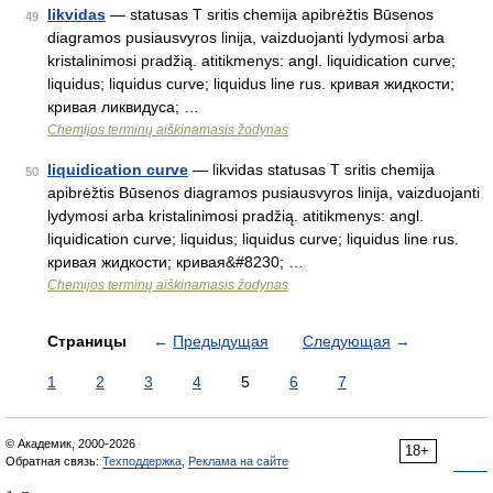
likvidas
— statusas T sritis chemija apibrėžtis Būsenos
49
diagramos pusiausvyros linija, vaizduojanti lydymosi arba
kristalinimosi pradžią. atitikmenys: angl. liquidication curve;
liquidus; liquidus curve; liquidus line rus. кривая жидкости;
кривая ликвидуса; …
Chemijos terminų aiškinamasis žodynas
liquidication curve
— likvidas statusas T sritis chemija
50
apibrėžtis Būsenos diagramos pusiausvyros linija, vaizduojanti
lydymosi arba kristalinimosi pradžią. atitikmenys: angl.
liquidication curve; liquidus; liquidus curve; liquidus line rus.
кривая жидкости; кривая&#8230; …
Chemijos terminų aiškinamasis žodynas
Страницы
←
Предыдущая
Следующая
→
1
2
3
4
5
6
7
© Академик, 2000-2026
18+
Обратная связь:
Техподдержка
,
Реклама на сайте