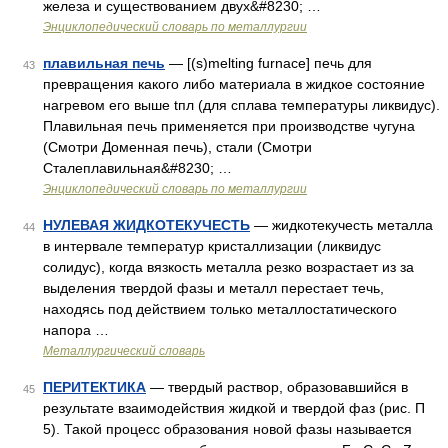
железа и существованием двух&#8230; …
Энциклопедический словарь по металлургии
плавильная печь
— [(s)melting furnace] печь для
43
превращения какого либо материала в жидкое состояние
нагревом его выше tпл (для сплава температуры ликвидус).
Плавильная печь применяется при производстве чугуна
(Смотри Доменная печь), стали (Смотри
Сталеплавильная&#8230; …
Энциклопедический словарь по металлургии
НУЛЕВАЯ ЖИДКОТЕКУЧЕСТЬ
— жидкотекучесть металла
44
в интервале температур кристаллизации (ликвидус
солидус), когда вязкость металла резко возрастает из за
выделения твердой фазы и металл перестает течь,
находясь под действием только металлостатического
напора …
Металлургический словарь
ПЕРИТЕКТИКА
— твердый раствор, образовавшийся в
45
результате взаимодействия жидкой и твердой фаз (рис. П
5). Такой процесс образования новой фазы называется