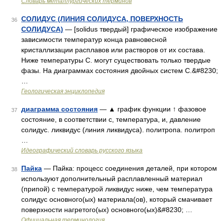
Словарь металлургических терминов
СОЛИДУС (ЛИНИЯ СОЛИДУСА, ПОВЕРХНОСТЬ
36
СОЛИДУСА)
— [solidus твердый] графическое изображение
зависимости температур конца равновесной
кристаллизации расплавов или растворов от их состава.
Ниже температуры С. могут существовать только твердые
фазы. На диаграммах состояния двойных систем С.&#8230;
…
Геологическая энциклопедия
диаграмма состояния
— ▲ график функции ↑ фазовое
37
состояние, в соответствии с, температура, и, давление
солидус. ликвидус (линия ликвидуса). политропа. политроп
…
Идеографический словарь русского языка
Пайка
— Пайка: процесс соединения деталей, при котором
38
используют дополнительный расплавленный материал
(припой) с температурой ликвидус ниже, чем температура
солидус основного(ых) материала(ов), который смачивает
поверхности нагретого(ых) основного(ых)&#8230; …
Официальная терминология