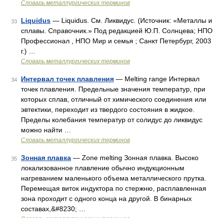
Словарь металлургических терминов
Liquidus
— Liquidus. См. Ликвидус. (Источник: «Металлы и
33
сплавы. Справочник.» Под редакцией Ю.П. Солнцева; НПО
Профессионал , НПО Мир и семья ; Санкт Петербург, 2003
г.) …
Словарь металлургических терминов
Интервал точек плавления
— Melting range Интервал
34
точек плавления. Предельные значения температур, при
которых сплав, отличный от химического соединения или
эвтектики, переходит из твердого состояния в жидкое.
Пределы колебания температур от солидус до ликвидус
можно найти …
Словарь металлургических терминов
Зонная плавка
— Zone melting Зонная плавка. Высоко
35
локализованное плавление обычно индукционным
нагреванием маленького объема металлического прутка.
Перемещая виток индуктора по стержню, расплавленная
зона проходит с одного конца на другой. В бинарных
составах,&#8230; …