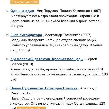
электронная книга
Один на один
, Ник Перумов, Полина Каминская (1997)
94
В петербургском метро стали происходить страшные и
необъяснимые вещи. Сначала впавший в транс ветеран…
200 руб
Гнев ликвидатора
, Александр Тамоников (2007)
95
Владимир Лазаренко - офицер отдела спецопераций
Главного управления ФСБ, снайпер-ликвидатор. В Чечне
он… 100 руб
Кремлевский детектив. Красная площадь
, Сергей
96
Власов (2010)
Агент-ликвидатор Федеральной службы безопасности РФ
Клим Неверов старается не подвести своего куратора… 180
руб
Павел Судоплатов. Волкодав Сталина
, Александр
97
Север (2017)
Павел Судоплатов – легендарный советский разведчик-
ликвидатор. Он лично уничтожил главу Организации… 129
руб
электронная книга