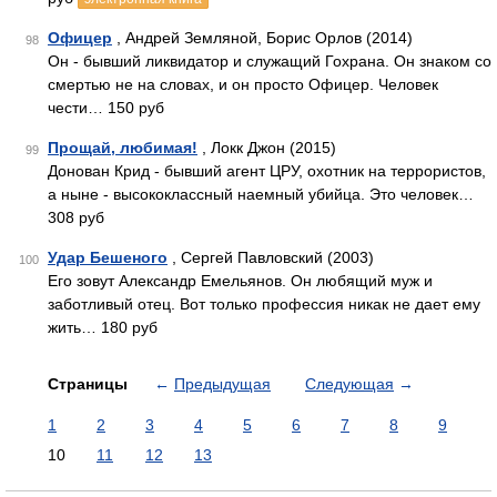
Офицер
, Андрей Земляной, Борис Орлов (2014)
98
Он - бывший ликвидатор и служащий Гохрана. Он знаком со
смертью не на словах, и он просто Офицер. Человек
чести… 150 руб
Прощай, любимая!
, Локк Джон (2015)
99
Донован Крид - бывший агент ЦРУ, охотник на террористов,
а ныне - высококлассный наемный убийца. Это человек…
308 руб
Удар Бешеного
, Сергей Павловский (2003)
100
Его зовут Александр Емельянов. Он любящий муж и
заботливый отец. Вот только профессия никак не дает ему
жить… 180 руб
Страницы
←
Предыдущая
Следующая
→
1
2
3
4
5
6
7
8
9
10
11
12
13