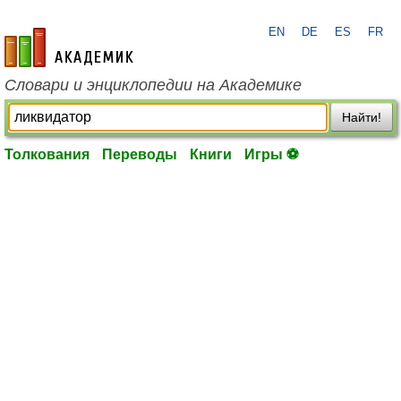
EN
DE
ES
FR
academic.ru
Словари и энциклопедии на Академике
Найти!
Толкования
Переводы
Книги
Игры ⚽