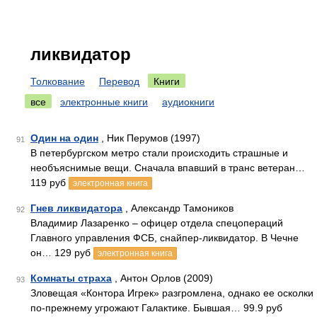
ликвидатор
Толкование
Перевод
Книги
все
электронные книги
аудиокниги
Один на один
, Ник Перумов (1997)
91
В петербургском метро стали происходить страшные и
необъяснимые вещи. Сначала впавший в транс ветеран…
119 руб
электронная книга
Гнев ликвидатора
, Александр Тамоников
92
Владимир Лазаренко – офицер отдела спецопераций
Главного управления ФСБ, снайпер-ликвидатор. В Чечне
он… 129 руб
электронная книга
Комнаты страха
, Антон Орлов (2009)
93
Зловещая «Контора Игрек» разгромлена, однако ее осколки
по-прежнему угрожают Галактике. Бывшая… 99.9 руб