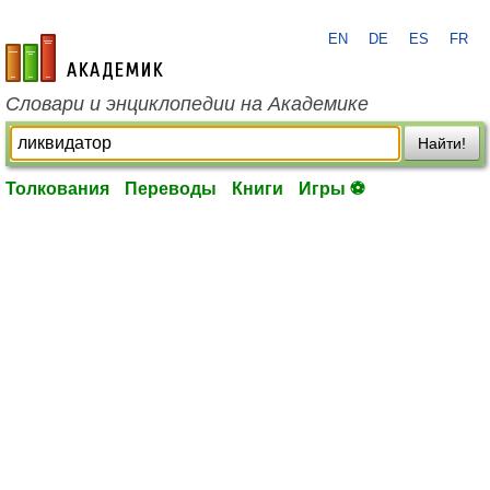
EN
DE
ES
FR
academic.ru
Словари и энциклопедии на Академике
Найти!
Толкования
Переводы
Книги
Игры ⚽