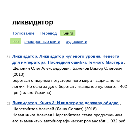
ликвидатор
Толкование
Перевод
Книги
все
электронные книги
аудиокниги
Ликвидатор. Ликвидатор нулевого уровня. Невеста
31
для императора. Последняя ошибка Темного Мастера
,
Шелонин Олег Александрович, Баженов Виктор Олегович
(2013)
Бороться с тварями потустороннего мира - задача не из
легких. Но если за дело берется ликвидатор нулевого… 402
грн (только Украина)
Ликвидатор. Книга 3: И киллеру за державу обидно
,
32
Шерстобитов Алексей (Леша Солдат) (2018)
Новая книга Алексея Шерстобитова стала продолжением
его знаменитых автобиографических романов&#… 932 руб