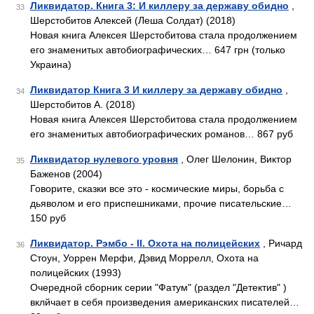
Ликвидатор. Книга 3: И киллеру за державу обидно
,
33
Шерстобитов Алексей (Леша Солдат) (2018)
Новая книга Алексея Шерстобитова стала продолжением
его знаменитых автобиографических… 647 грн (только
Украина)
Ликвидатор Книга 3 И киллеру за державу обидно
,
34
Шерстобитов А. (2018)
Новая книга Алексея Шерстобитова стала продолжением
его знаменитых автобиографических романов… 867 руб
Ликвидатор нулевого уровня
, Олег Шелонин, Виктор
35
Баженов (2004)
Говорите, сказки все это - космические миры, борьба с
дьяволом и его приспешниками, прочие писательские…
150 руб
Ликвидатор. Рэмбо - II. Охота на полицейских
, Ричард
36
Стоун, Уоррен Мерфи, Дэвид Моррелл, Охота на
полицейских (1993)
Очередной сборник серии "Фатум" (раздел "Детектив" )
вклйчает в себя произведения американских писателей…