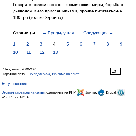
Говорите, сказки все это - космические миры, борьба с
дьяволом и его приспешниками, прочие писательские…
180 грн (только Украина)
Страницы
←
Предыдущая
Следующая
→
1
2
3
4
5
6
7
8
9
10
11
12
13
© Академик, 2000-2026
18+
Обратная связь:
Техподдержка
,
Реклама на сайте
👣 Путешествия
Экспорт словарей на сайты
, сделанные на PHP,
Joomla,
Drupal,
WordPress, MODx.