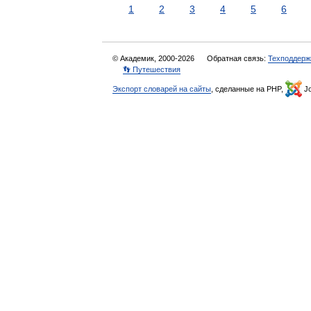
1
2
3
4
5
6
© Академик, 2000-2026
Обратная связь:
Техподдерж
👣 Путешествия
Экспорт словарей на сайты
, сделанные на PHP,
Jo