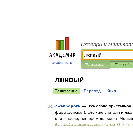
Словари и энциклоп
academic.ru
Толкования
Переводы
лживый
Толкование
Перевод
Книги
лжепророки
— Лже слово приставное (
101
фармазонская). Это лже учители и лже 
они в последние времена мира. Мельник
Большой толково-фразеологический словар