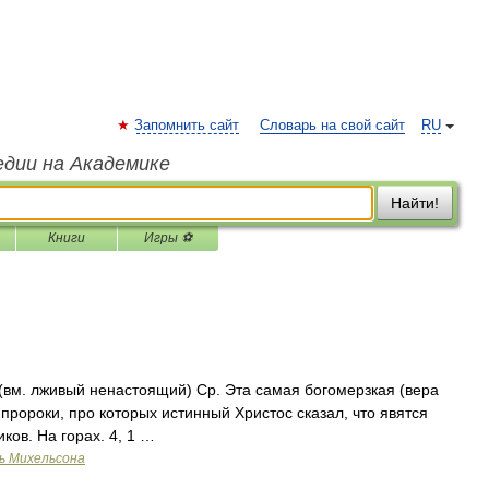
Запомнить сайт
Словарь на свой сайт
RU
едии на Академике
Найти!
Книги
Игры ⚽
вм. лживый ненастоящий) Ср. Эта самая богомерзкая (вера
пророки, про которых истинный Христос сказал, что явятся
ов. На горах. 4, 1 …
ь Михельсона