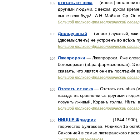
отстать от века
— (иноск.) остановитьс
102
другими людьми, с веком, духом времен
выше века будь!.. А.Н. Майков. Ср. Он 
Большой толково-фразеологический словар
Двоедушный
— (иноск.) лукавый, лж
103
(двоемысленъ) не устроенъ во всѣхъ пу
Большой толково-фразеологический словар
Лжепророки
— Лжепророки. Лже слово 
104
богомерзкая (вѣра фармазонская). Это
сказалъ, что явятся они въ послѣднія 
Большой толково-фразеологический словар
Отстать от века
— Отстать отъ вѣка (и
105
назадъ въ сравненіи съ другими людьм
лозунгъ лживый, Коранъ толпы. Нѣтъ: в
Большой толково-фразеологический словар
НИЦШЕ Фридрих
— (1844 1900), не
106
творчество Булгакова. Родился 15 октяб
Саксонией в семье лютеранского пасто
Энциклопедия Булгакова