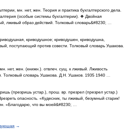
ерии, мн. нет, жен. Теория и практика бухгалтерского дела.
галтерия (особые системы бухгалтерии). ❖ Двойная
ный, лживый образ действий. Толковый словарь&#8230; …
водушная, криводушное; криводушен, криводушна,
ивый, поступающий против совести. Толковый словарь Ушакова.
 нет, жен. (книжн.). отвлеч. сущ. к лживый. Лживость
и. Толковый словарь Ушакова. Д.Н. Ушаков. 1935 1940 …
шь (презришь устар.), прош. вр. презрел (презрел устар.)
. Презреть опасность. «Кудесник, ты лживый, безумный старик!
ин. «Благодарю, что вы моей&#8230; …
дующая
→