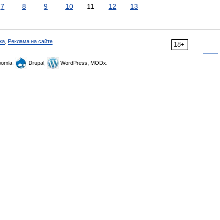
7
8
9
10
11
12
13
ка
,
Реклама на сайте
18+
omla,
Drupal,
WordPress, MODx.