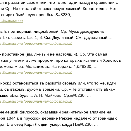
я в развитии своем или, что то же, идти назад в сравнении с
и Ср. Не отставай от века лозунг лживый, Коран толпы. Нет:
с спирит был!.. суеверен был,&#8230; …
ь Михельсона
ивый, притворный, лицемѣрный. Ср. Мужъ двоедушенъ
тѣхъ своихъ. Іак. 1, 8. См. Двуличный. См. Двуязычный …
ь Михельсона (оригинальная орфография)
приставное (вм. лживый не настоящій). Ср. Эта самая
 лже учители и лже пророки, про которыхъ истинный Христосъ
времена міра. Мельниковъ. На горахъ. 4,&#8230; …
ь Михельсона (оригинальная орфография)
носк.) остановиться въ развитіи своемъ или, что то же, идти
и, съ вѣкомъ, духомъ времени. Ср. «Не отставай отъ вѣка»
ыше вѣка будь!... А. Н. Майковъ. Ср.&#8230; …
ь Михельсона (оригинальная орфография)
мецкий философ, оказавший значительное влияние на
ря 1844 г. в прусской деревне Рёккен недалеко от границы с
ра. Его отец Карл Людвиг умер, когда Н.&#8230; …