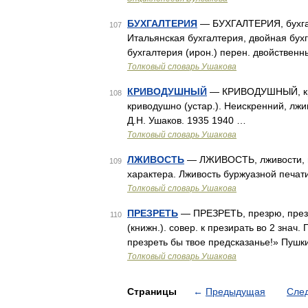
БУХГАЛТЕРИЯ
— БУХГАЛТЕРИЯ, бухгалт
107
Итальянская бухгалтерия, двойная бух
бухгалтерия (ирон.) перен. двойствен
Толковый словарь Ушакова
КРИВОДУШНЫЙ
— КРИВОДУШНЫЙ, кри
108
криводушно (устар.). Неискренний, лж
Д.Н. Ушаков. 1935 1940 …
Толковый словарь Ушакова
ЛЖИВОСТЬ
— ЛЖИВОСТЬ, лживости, мн.
109
характера. Лживость буржуазной печат
Толковый словарь Ушакова
ПРЕЗРЕТЬ
— ПРЕЗРЕТЬ, презрю, презри
110
(книжн.). совер. к презирать во 2 знач
презреть бы твое предсказанье!» Пушк
Толковый словарь Ушакова
Страницы
←
Предыдущая
Сле