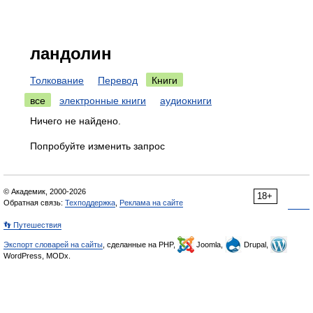
ландолин
Толкование
Перевод
Книги
все
электронные книги
аудиокниги
Ничего не найдено.
Попробуйте изменить запрос
© Академик, 2000-2026
18+
Обратная связь:
Техподдержка
,
Реклама на сайте
👣 Путешествия
Экспорт словарей на сайты
, сделанные на PHP,
Joomla,
Drupal,
WordPress, MODx.