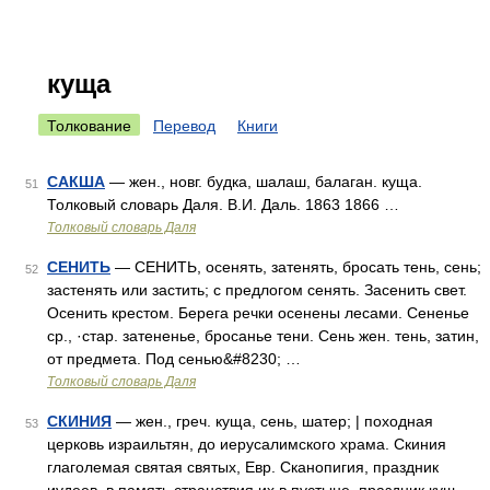
куща
Толкование
Перевод
Книги
САКША
— жен., новг. будка, шалаш, балаган. куща.
51
Толковый словарь Даля. В.И. Даль. 1863 1866 …
Толковый словарь Даля
СЕНИТЬ
— СЕНИТЬ, осенять, затенять, бросать тень, сень;
52
застенять или застить; с предлогом сенять. Засенить свет.
Осенить крестом. Берега речки осенены лесами. Сененье
ср., ·стар. затененье, бросанье тени. Сень жен. тень, затин,
от предмета. Под сенью&#8230; …
Толковый словарь Даля
СКИНИЯ
— жен., греч. куща, сень, шатер; | походная
53
церковь израильтян, до иерусалимского храма. Скиния
глаголемая святая святых, Евр. Сканопигия, праздник