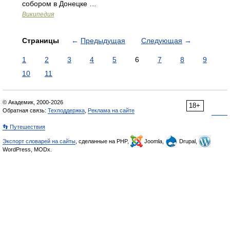
собором в Донецке …
Википедия
Страницы
←
Предыдущая
Следующая
→
1
2
3
4
5
6
7
8
9
10
11
© Академик, 2000-2026
18+
Обратная связь:
Техподдержка
,
Реклама на сайте
👣 Путешествия
Экспорт словарей на сайты
, сделанные на PHP,
Joomla,
Drupal,
WordPress, MODx.