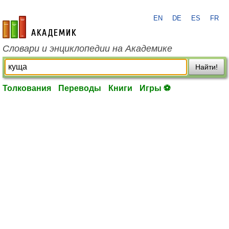
EN
DE
ES
FR
academic.ru
Словари и энциклопедии на Академике
Найти!
Толкования
Переводы
Книги
Игры ⚽