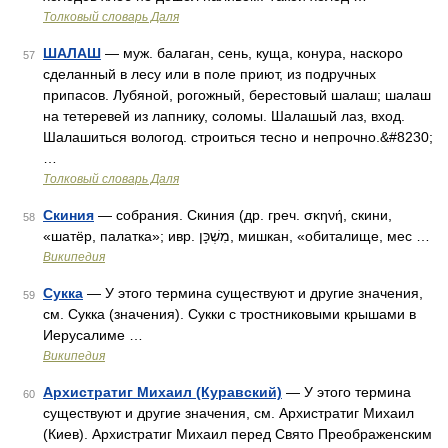
Толковый словарь Даля
ШАЛАШ
— муж. балаган, сень, куща, конура, наскоро
57
сделанный в лесу или в поле приют, из подручных
припасов. Лубяной, рогожный, берестовый шалаш; шалаш
на тетеревей из лапнику, соломы. Шалашый лаз, вход.
Шалашиться вологод. строиться тесно и непрочно.&#8230;
…
Толковый словарь Даля
Скиния
— собрания. Скиния (др. греч. σκηνή, скини,
58
«шатёр, палатка»; ивр. מִשְׁכָּן‎, мишкан, «обиталище, мес …
Википедия
Сукка
— У этого термина существуют и другие значения,
59
см. Сукка (значения). Сукки c тростниковыми крышами в
Иерусалиме …
Википедия
Архистратиг Михаил (Куравский)
— У этого термина
60
существуют и другие значения, см. Архистратиг Михаил
(Киев). Архистратиг Михаил перед Свято Преображенским