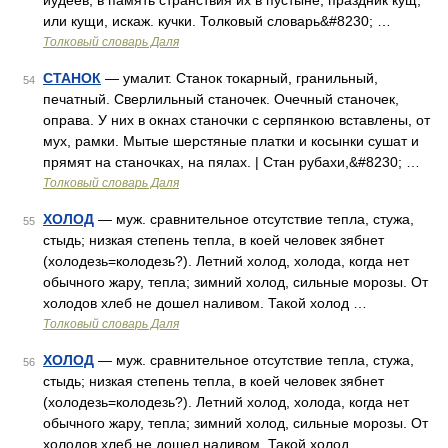
иудеев, в память странствия их в пустыне, праздник кущ,
или кущи, искаж. кучки. Толковый словарь&#8230; …
Толковый словарь Даля
СТАНОК
— умалит. Станок токарный, гранильный,
54
печатный. Сверлильный станочек. Очечный станочек,
оправа. У них в окнах станочки с серпянкою вставлены, от
мух, рамки. Мытые шерстяные платки и косынки сушат и
прямят на станочках, на пялах. | Стан рубахи,&#8230; …
Толковый словарь Даля
ХОЛОД
— муж. сравнительное отсутствие тепла, стужа,
55
стыдь; низкая степень тепла, в коей человек зябнет
(холодезь=колодезь?). Летний холод, холода, когда нет
обычного жару, тепла; зимний холод, сильные морозы. От
холодов хлеб не дошел наливом. Такой холод …
Толковый словарь Даля
ХОЛОД
— муж. сравнительное отсутствие тепла, стужа,
56
стыдь; низкая степень тепла, в коей человек зябнет
(холодезь=колодезь?). Летний холод, холода, когда нет
обычного жару, тепла; зимний холод, сильные морозы. От
холодов хлеб не дошел наливом. Такой холод …