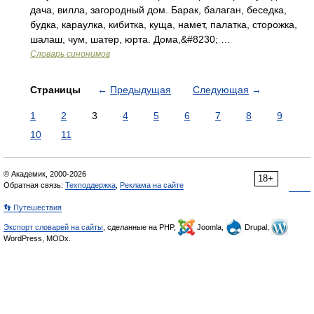
дача, вилла, загородный дом. Барак, балаган, беседка,
будка, караулка, кибитка, куща, намет, палатка, сторожка,
шалаш, чум, шатер, юрта. Дома,&#8230; …
Словарь синонимов
Страницы
←
Предыдущая
Следующая
→
1
2
3
4
5
6
7
8
9
10
11
© Академик, 2000-2026
18+
Обратная связь:
Техподдержка
,
Реклама на сайте
👣 Путешествия
Экспорт словарей на сайты
, сделанные на PHP,
Joomla,
Drupal,
WordPress, MODx.