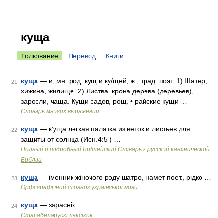
куща
Толкование
Перевод
Книги
куща
— и; мн. род. кущ и ку/щей; ж.; трад. поэт. 1) Шатёр,
21
хижина, жилище. 2) Листва, крона дерева (деревьев),
заросли, чаща. Кущи садов, рощ. • райские кущи …
Словарь многих выражений
куща
— к’уща легкая палатка из веток и листьев для
22
защиты от солнца (Ион.4:5 ) …
Полный и подробный Библейский Словарь к русской канонической
Библии
куща
— іменник жіночого роду шатро, намет поет., рідко …
23
Орфографічний словник української мови
куща
— зараснік …
24
Старабеларускі лексікон