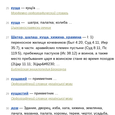
куща
— кущ/а …
25
Морфемно-орфографический словарь
куща
— шатра; палатка; колиба …
26
Църковнославянски речник
Шатер, шалаш, куща, хижина, храмина
— I: 1)
27
переносное жилище кочевников (Быт 4:20; Суд 4:11; Иер
35:7), в частн. аравийских племен пустыни (Суд 8:11; Пс
119:5), прибежище пастухов (Ис 38:12) и воинов, а также
место пребывания царя в воинском стане во время походов
(2Цар 11:11; 3Цар&#8230; …
Библейская энциклопедия Брокгауза
кущавий
— прикметник …
28
Орфографічний словник української мови
кущастий
— прикметник …
29
Орфографічний словник української мови
дом
— Здание, дворец, изба, хата, хижина, землянка,
30
лачуга, мазанка, палата, хоромы, терем, чертог, усадьба,