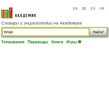
EN
DE
ES
FR
academic.ru
Словари и энциклопедии на Академике
Найти!
Толкования
Переводы
Книги
Игры ⚽