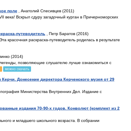
кое поле
, Анатолий Спесивцев (2011)
VII века! Вскрыл сдуру загадочный курган в Причерноморских
скраска-путеводитель
, Петр Баратов (2016)
Эта красочная раскраска-путеводитель родилась в результате
линко (2014)
 легенды, позволяющие слушателю лучше ознакомиться с
а
можно скачать
 Керчи. Донесение директора Керченского музея от 29
Типография Министерства Внутренних Дел. Издание с
ванные издания 70-90-х годов. Конволют (комплект из 2
льного и младшего школьного возраста. В собрании