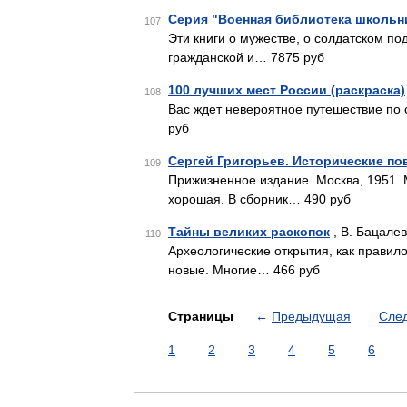
Серия "Военная библиотека школьник
107
Эти книги о мужестве, о солдатском п
гражданской и… 7875 руб
100 лучших мест России (раскраска)
108
Вас ждет невероятное путешествие по
руб
Сергей Григорьев. Исторические по
109
Прижизненное издание. Москва, 1951. 
хорошая. В сборник… 490 руб
Тайны великих раскопок
, В. Бацалев
110
Археологические открытия, как правило
новые. Многие… 466 руб
Страницы
←
Предыдущая
Сле
1
2
3
4
5
6