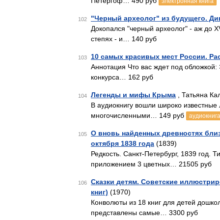
Петергоф… 490 руб
электронная книга
"Черный археолог" из будущего. Ди
102
Докопался "черный археолог" - аж до X
степях - и… 140 руб
10 самых красивых мест России. Ра
103
Аннотация Что вас ждет под обложкой: 
конкурса… 162 руб
Легенды и мифы Крыма
, Татьяна Ка
104
В аудиокнигу вошли широко известные
многочисленными… 149 руб
аудиокниг
О вновь найденных древностях близ
105
октября 1838 года
(1839)
Редкость. Санкт-Петербург, 1839 год. 
приложением 3 цветных… 21505 руб
Сказки детям. Советские иллюстриро
106
книг)
(1970)
Конволюты из 18 книг для детей дошко
представлены самые… 3300 руб