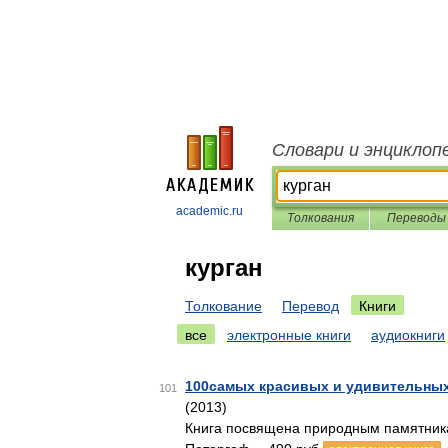
Словари и энциклоп
academic.ru
Толкования
Переводы
курган
Толкование
Перевод
Книги
все
электронные книги
аудиокниги
100самых красивых и удивительных
101
(2013)
Книга посвящена природным памятника