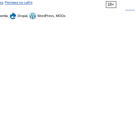
ка
,
Реклама на сайте
18+
omla,
Drupal,
WordPress, MODx.