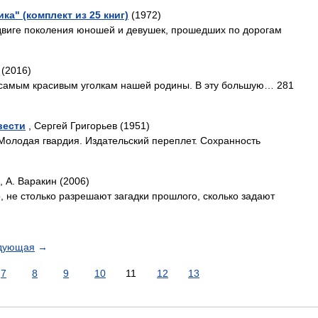
а" (комплект из 25 книг)
(1972)
одвиге поколения юношей и девушек, прошедших по дорогам
(2016)
 самым красивым уголкам нашей родины. В эту большую… 281
вести
, Сергей Григорьев (1951)
Молодая гвардия. Издательский переплет. Сохранность
, А. Варакин (2006)
, не столько разрешают загадки прошлого, сколько задают
дующая
→
7
8
9
10
11
12
13