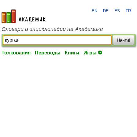
EN
DE
ES
FR
academic.ru
Словари и энциклопедии на Академике
Найти!
Толкования
Переводы
Книги
Игры ⚽