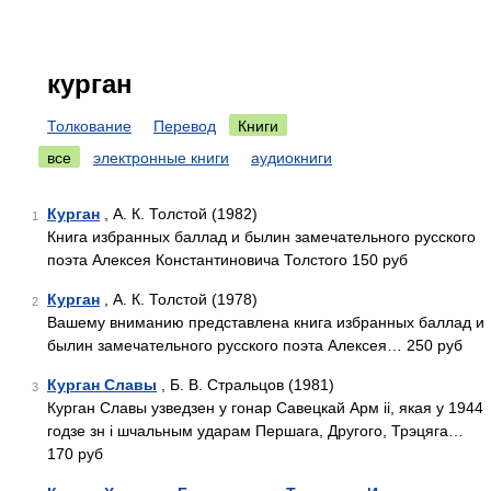
курган
Толкование
Перевод
Книги
все
электронные книги
аудиокниги
Курган
, А. К. Толстой (1982)
1
Книга избранных баллад и былин замечательного русского
поэта Алексея Константиновича Толстого 150 руб
Курган
, А. К. Толстой (1978)
2
Вашему вниманию представлена книга избранных баллад и
былин замечательного русского поэта Алексея… 250 руб
Курган Славы
, Б. В. Стральцов (1981)
3
Курган Славы узведзен у гонар Савецкай Арм ii, якая у 1944
годзе зн i шчальным ударам Першага, Другого, Трэцяга…
170 руб