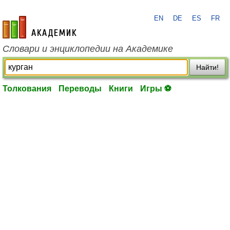
EN
DE
ES
FR
academic.ru
Словари и энциклопедии на Академике
Найти!
Толкования
Переводы
Книги
Игры ⚽