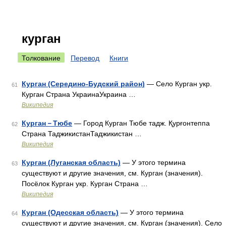
курган
Толкование
Перевод
Книги
Курган (Середино-Будский район)
— Село Курган укр.
61
Курган Страна УкраинаУкраина …
Википедия
Курган－Тюбе
— Город Курган Тюбе тадж. Қурғонтеппа
62
Страна ТаджикистанТаджикистан …
Википедия
Курган (Луганская область)
— У этого термина
63
существуют и другие значения, см. Курган (значения).
Посёлок Курган укр. Курган Страна …
Википедия
Курган (Одесская область)
— У этого термина
64
существуют и другие значения, см. Курган (значения). Село