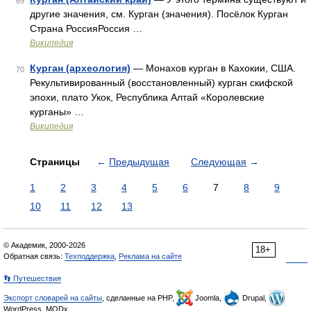
69
другие значения, см. Курган (значения). Посёлок Курган
Страна РоссияРоссия …
Википедия
Курган (археология)
— Монахов курган в Кахокии, США.
70
Рекультивированный (восстановленный) курган скифской
эпохи, плато Укок, Республика Алтай «Королевские
курганы» …
Википедия
Страницы
←
Предыдущая
Следующая
→
1
2
3
4
5
6
7
8
9
10
11
12
13
© Академик, 2000-2026
18+
Обратная связь:
Техподдержка
,
Реклама на сайте
👣 Путешествия
Экспорт словарей на сайты
, сделанные на PHP,
Joomla,
Drupal,
WordPress, MODx.