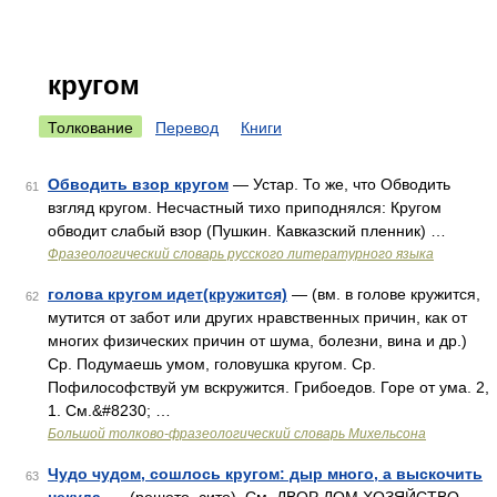
кругом
Толкование
Перевод
Книги
Обводить взор кругом
— Устар. То же, что Обводить
61
взгляд кругом. Несчастный тихо приподнялся: Кругом
обводит слабый взор (Пушкин. Кавказский пленник) …
Фразеологический словарь русского литературного языка
голова кругом идет(кружится)
— (вм. в голове кружится,
62
мутится от забот или других нравственных причин, как от
многих физических причин от шума, болезни, вина и др.)
Ср. Подумаешь умом, головушка кругом. Ср.
Пофилософствуй ум вскружится. Грибоедов. Горе от ума. 2,
1. См.&#8230; …
Большой толково-фразеологический словарь Михельсона
Чудо чудом, сошлось кругом: дыр много, а выскочить
63