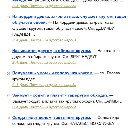
некуда.
— (решето, сито). См. ДВОР ДОМ ХОЗЯЙСТВО …
В.И. Даль. Пословицы русского народа
На иордани девка, закрыв глаза, слушает кругом, гадая
64
об участи своей.
— На иордани девка, закрыв глаза,
слушает кругом, гадая об участи своей. См. ДЕВИЧЬИ
ГАДАНЬЯ …
В.И. Даль. Пословицы русского народа
Называется другом, а обирает кругом.
— Называется
65
другом, а обирает кругом. См. ДРУГ НЕДРУГ …
В.И. Даль. Пословицы русского народа
Подумаешь умом - и головушка кругом.
— см. Голова
66
кругом идет …
В.И. Даль. Пословицы русского народа
Займует - ходит, а платит - так кругом обходит.
—
67
Займует ходит, а платит так кругом обходит. См. ЗАЙМЫ …
В.И. Даль. Пословицы русского народа
Солдат идет селом, так глядит кругом.
— Солдат идет
68
селом, так глядит кругом. См. НАЧАЛЬСТВО СЛУЖБА …