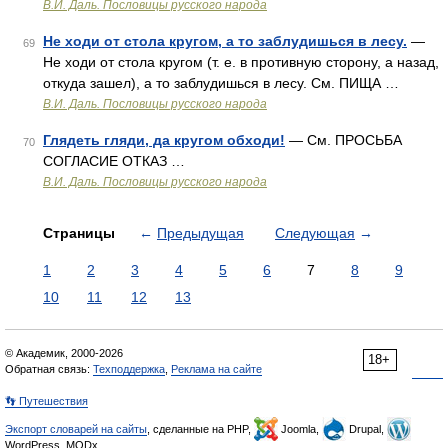
В.И. Даль. Пословицы русского народа
Не ходи от стола кругом, а то заблудишься в лесу.
—
69
Не ходи от стола кругом (т. е. в противную сторону, а назад,
откуда зашел), а то заблудишься в лесу. См. ПИЩА …
В.И. Даль. Пословицы русского народа
Глядеть гляди, да кругом обходи!
— См. ПРОСЬБА
70
СОГЛАСИЕ ОТКАЗ …
В.И. Даль. Пословицы русского народа
Страницы
←
Предыдущая
Следующая
→
1
2
3
4
5
6
7
8
9
10
11
12
13
© Академик, 2000-2026
18+
Обратная связь:
Техподдержка
,
Реклама на сайте
👣 Путешествия
Экспорт словарей на сайты
, сделанные на PHP,
Joomla,
Drupal,
WordPress, MODx.