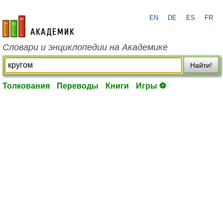
EN
DE
ES
FR
academic.ru
Словари и энциклопедии на Академике
Найти!
Толкования
Переводы
Книги
Игры ⚽