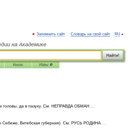
Запомнить сайт
Словарь на свой сайт
RU
едии на Академике
Найти!
Книги
Игры ⚽
 головы, да в пазуху. См. НЕПРАВДА ОБМАН …
 Себеже, Витебская губерния). См. РУСЬ РОДИНА …