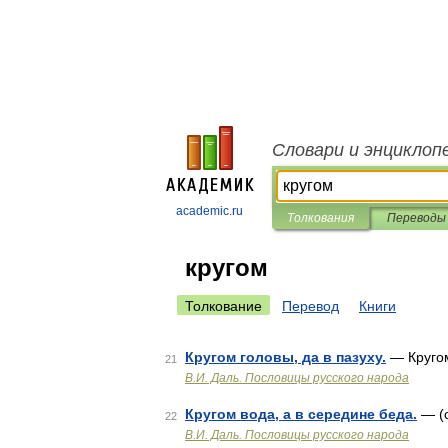
Словари и энциклоп
academic.ru
Толкования
Переводы
кругом
Толкование
Перевод
Книги
Кругом головы, да в пазуху.
— Кругом
21
В.И. Даль. Пословицы русского народа
Кругом вода, а в середине беда.
— (о
22
В.И. Даль. Пословицы русского народа