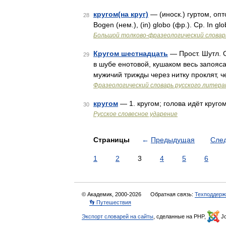
кругом(на круг)
— (иноск.) гуртом, опт
28
Bogen (нем.), (in) globo (фр.). Ср. In gl
Большой толково-фразеологический словар
Кругом шестнадцать
— Прост. Шутл. О
29
в шубе енотовой, кушаком весь запоясан
мужичий трижды через нитку проклят, 
Фразеологический словарь русского литера
кругом
— 1. кругом; голова идёт кругом
30
Русское словесное ударение
Страницы
←
Предыдущая
Сле
1
2
3
4
5
6
© Академик, 2000-2026
Обратная связь:
Техподдерж
👣 Путешествия
Экспорт словарей на сайты
, сделанные на PHP,
Jo