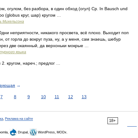
ом, огулом, без разбора, в один обход (огул) Ср. In Bausch und
obo (globus круг, шар) кругом …
ь Михельсона
дни неприятности, никакого просвета, всё плохо. Выходит поп
, от горла до вокруг пуза, ну, а у меня, сам знаешь, шебур
через две окаянный, да верхоньки мокрые …
турного языка
 2. кругом, нареч.; предлог …
дующая
→
7
8
9
10
11
12
13
ка
,
Реклама на сайте
18+
omla,
Drupal,
WordPress, MODx.