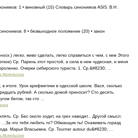
нонимов: 1 • виновный (15) Словарь синонимов ASIS. В.Н.
синонимов: 8 • безвыходное положение (20) • закон
оск.) легко, живо сделать, легко справиться с чем, с кем Этого
гкое) Ср. Парень этот простой, а сила в нем чудесная, и меня
Короленко. Очерки сибирского туриста. 1. Ср.&#8230; …
ь Михельсона
в итоге. Урок арифметики в одесской школе. Вася, сколько
ридцать рублей. А сколько домой приносит? Сто десять.
угом бегом, так сто …
зыка
лять. Ср. Бес около ходит, на грех наводит... Другой смысл:
 ...За что тебя любить то? Обманщик ты! Охаживать горазд
вода. Марья Власьевна. Ср. Tourner autour du&#8230; …
ь Михельсона