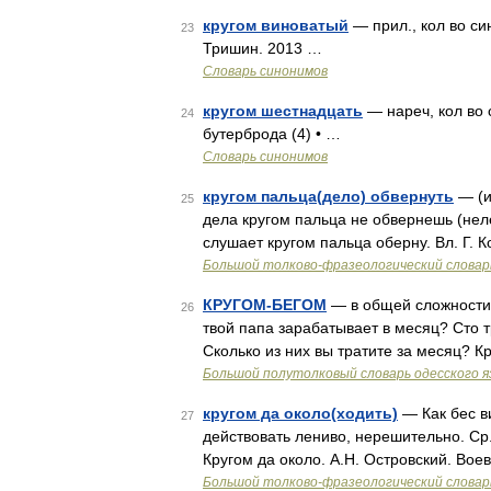
кругом виноватый
— прил., кол во си
23
Тришин. 2013 …
Словарь синонимов
кругом шестнадцать
— нареч, кол во 
24
бутерброда (4) • …
Словарь синонимов
кругом пальца(дело) обвернуть
— (ин
25
дела кругом пальца не обвернешь (неле
слушает кругом пальца оберну. Вл. Г. 
Большой толково-фразеологический словар
КРУГОМ-БЕГОМ
— в общей сложности; 
26
твой папа зарабатывает в месяц? Сто т
Сколько из них вы тратите за месяц? Кр
Большой полутолковый словарь одесского я
кругом да около(ходить)
— Как бес ви
27
действовать лениво, нерешительно. Ср.
Кругом да около. А.Н. Островский. Вое
Большой толково-фразеологический словар