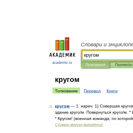
Словари и энциклоп
academic.ru
Толкования
Переводы
кругом
Толкование
Перевод
Книги
кругом
— 1. нареч. 1) Совершая кругов
11
здание круго/м. Повернуться круго/м. *
* Кругом! (военная команда, по которо
Словарь многих выражений