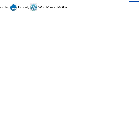
omla,
Drupal,
WordPress, MODx.