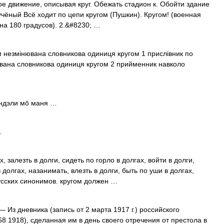
ое движение, описывая круг. Обежать стадион к. Обойти здание
 учёный Всё ходит по цепи кругом (Пушкин). Кругом! (военная
на 180 градусов). 2.&#8230; …
м незмінювана словникова одиниця кругом 1 прислівник по
інювана словникова одиниця кругом 2 прийменник навколо
э̄ндэли мо̄ маня …
…
, залезть в долги, сидеть по горло в долгах, войти в долги,
 долгах, назанимать, влезть в долги, быть по уши в долгах,
усских синонимов. кругом должен …
 Из дневника (запись от 2 марта 1917 г.) российского
8 1918), сделанная им в день своего отречения от престола в