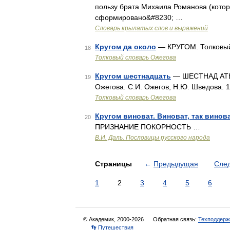
пользу брата Михаила Романова (котор
сформировано&#8230; …
Словарь крылатых слов и выражений
Кругом да около
— КРУГОМ. Толковый 
18
Толковый словарь Ожегова
Кругом шестнадцать
— ШЕСТНАД АТЬ, и
19
Ожегова. С.И. Ожегов, Н.Ю. Шведова. 
Толковый словарь Ожегова
Кругом виноват. Виноват, так винова
20
ПРИЗНАНИЕ ПОКОРНОСТЬ …
В.И. Даль. Пословицы русского народа
Страницы
←
Предыдущая
Сле
1
2
3
4
5
6
© Академик, 2000-2026
Обратная связь:
Техподдерж
👣 Путешествия