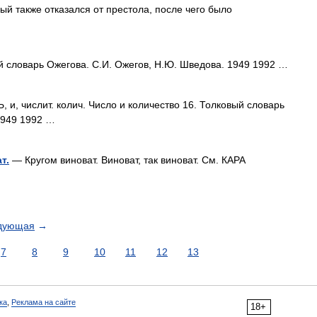
ый также отказался от престола, после чего было
словарь Ожегова. С.И. Ожегов, Н.Ю. Шведова. 1949 1992 …
, числит. колич. Число и количество 16. Толковый словарь
1949 1992 …
т.
— Кругом виноват. Виноват, так виноват. См. КАРА
дующая
→
7
8
9
10
11
12
13
ка
,
Реклама на сайте
18+