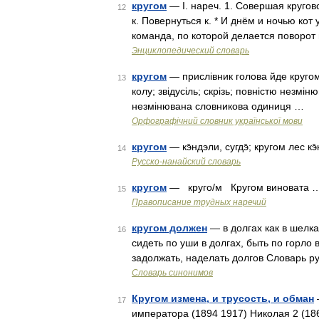
кругом
— I. нареч. 1. Совершая кругов
12
к. Повернуться к. * И днём и ночью кот
команда, по которой делается поворот 
Энциклопедический словарь
кругом
— прислівник голова йде круго
13
колу; звідусіль; скрізь; повністю незм
незмінювана словникова одиниця …
Орфографічний словник української мови
кругом
— кэ̄ндэли, сугдэ̄; кругом лес к
14
Русско-нанайский словарь
кругом
— круго/м Кругом виновата 
15
Правописание трудных наречий
кругом должен
— в долгах как в шелках
16
сидеть по уши в долгах, быть по горло в
задолжать, наделать долгов Словарь р
Словарь синонимов
Кругом измена, и трусость, и обман
—
17
императора (1894 1917) Николая 2 (186