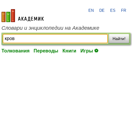
EN
DE
ES
FR
academic.ru
Словари и энциклопедии на Академике
Найти!
Толкования
Переводы
Книги
Игры ⚽