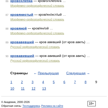
кровохлёбка
— кров/о/хлёб/к/а …
86
Морфемно-орфографический словарь
кровянистый
— кров/ян/ист/ый …
87
Морфемно-орфографический словарь
кровяной
— кров/ян/ой …
88
Морфемно-орфографический словарь
кровавевший
— кров авевший (от кров аветь) …
89
Русский орфографический словарь
кровавивший
— кров авивший (от кров авить) …
90
Русский орфографический словарь
Страницы
←
Предыдущая
Следующая
→
1
2
3
4
5
6
7
8
9
10
11
12
13
© Академик, 2000-2026
18+
Обратная связь:
Техподдержка
,
Реклама на сайте