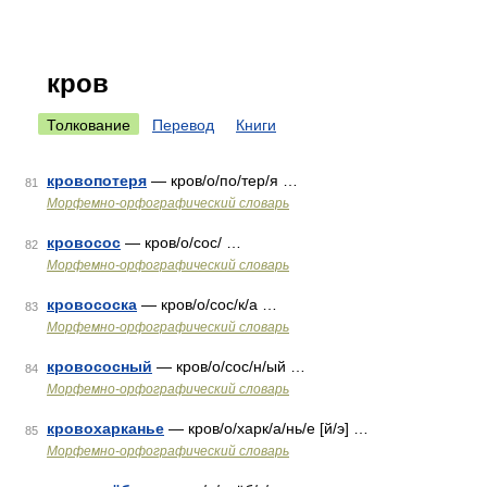
кров
Толкование
Перевод
Книги
кровопотеря
— кров/о/по/тер/я …
81
Морфемно-орфографический словарь
кровосос
— кров/о/сос/ …
82
Морфемно-орфографический словарь
кровососка
— кров/о/сос/к/а …
83
Морфемно-орфографический словарь
кровососный
— кров/о/сос/н/ый …
84
Морфемно-орфографический словарь
кровохарканье
— кров/о/харк/а/нь/е [й/э] …
85
Морфемно-орфографический словарь