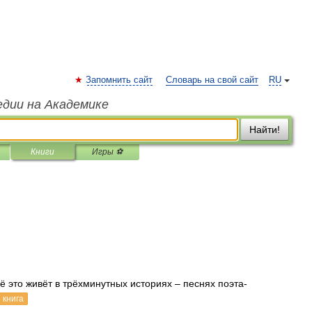
Запомнить сайт
Словарь на свой сайт
RU
едии на Академике
Найти!
Книги
Игры ⚽
сё это живёт в трёхминутных историях – песнях поэта-
 книга