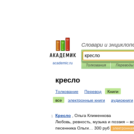
Словари и энциклоп
academic.ru
Толкования
Переводы
кресло
Толкование
Перевод
Книги
все
электронные книги
аудиокниги
Кресло
, Ольга Клименкова
1
Любовь, ревность, музыка и поэзия – в
песенника Ольги… 300 руб
электронная