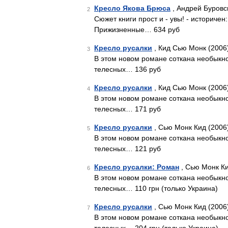
Кресло Якова Брюса
, Андрей Буровс
2
Сюжет книги прост и - увы! - историче
Прижизненные… 634 руб
Кресло русалки
, Кид Сью Монк (2006
3
В этом новом романе соткана необыкнов
телесных… 136 руб
Кресло русалки
, Кид Сью Монк (2006
4
В этом новом романе соткана необыкнов
телесных… 171 руб
Кресло русалки
, Сью Монк Кид (2006
5
В этом новом романе соткана необыкнов
телесных… 121 руб
Кресло русалки: Роман
, Сью Монк Ки
6
В этом новом романе соткана необыкнов
телесных… 110 грн (только Украина)
Кресло русалки
, Сью Монк Кид (2006
7
В этом новом романе соткана необыкнов