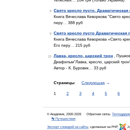
телесных… 204 грн (только Украина)
Свято кресло пусто. Драматическая
8
Книга Вячеслава Кеворкова "Свято крес
перу… 388 руб
Свято кресло пусто Драматическая 
9
Книга Вячеслава Кеворкова «Свято крес
Его перу… 215 руб
Лавка, кресло, царский трон
, Пушков
10
Диафильм"Лавка, кресло, царский трон
Автор - К. Буровик… 33 руб
Страницы
Следующая
→
1
2
3
4
5
6
© Академик, 2000-2026
Обратная связь:
Техподдерж
👣 Путешествия
Экспорт словарей на сайты
, сделанные на PHP,
Jo