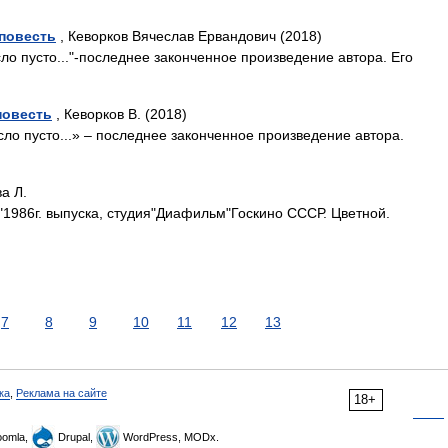
 повесть
, Кеворков Вячеслав Ервандович (2018)
ло пусто..."-последнее законченное произведение автора. Его
повесть
, Кеворков В. (2018)
ло пусто...» – последнее законченное произведение автора.
а Л.
"1986г. выпуска, студия"Диафильм"Госкино СССР. Цветной.
7
8
9
10
11
12
13
ка
,
Реклама на сайте
18+
omla,
Drupal,
WordPress, MODx.