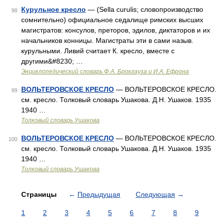
Курульное кресло
— (Sella curulis; словопроизводство
98
сомнительно) официальное седалище римских высших
магистратов: консулов, преторов, эдилов, диктаторов и их
начальников конницы. Магистраты эти в сами назыв.
курульными. Ливий считает К. кресло, вместе с
другими&#8230; …
Энциклопедический словарь Ф.А. Брокгауза и И.А. Ефрона
ВОЛЬТЕРОВСКОЕ КРЕСЛО
— ВОЛЬТЕРОВСКОЕ КРЕСЛО.
99
см. кресло. Толковый словарь Ушакова. Д.Н. Ушаков. 1935
1940 …
Толковый словарь Ушакова
ВОЛЬТЕРОВСКОЕ КРЕСЛО
— ВОЛЬТЕРОВСКОЕ КРЕСЛО.
100
см. кресло. Толковый словарь Ушакова. Д.Н. Ушаков. 1935
1940 …
Толковый словарь Ушакова
Страницы
←
Предыдущая
Следующая
→
1
2
3
4
5
6
7
8
9