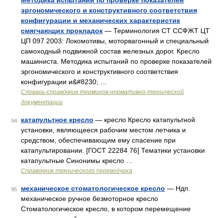
Методика испытаний по проверке показателей
эргономического и конструктивного соответствия
конфигурации и механических характеристик
смягчающих прокладок
— Терминология СТ ССФЖТ ЦТ
ЦП 097 2003: Локомотивы, моторвагонный и специальный
самоходный подвижной состав железных дорог. Кресло
машиниста. Методика испытаний по проверке показателей
эргономического и конструктивного соответствия
конфигурации и&#8230; …
Словарь-справочник терминов нормативно-технической
документации
катапультное кресло
— кресло Кресло катапультной
94
установки, являющееся рабочим местом летчика и
средством, обеспечивающим ему спасение при
катапультировании. [ГОСТ 22284 76] Тематики установки
катапультные Синонимы кресло …
Справочник технического переводчика
механическое стоматологическое кресло
— Ндп.
95
механическое ручное безмоторное кресло
Стоматологическое кресло, в котором перемещение