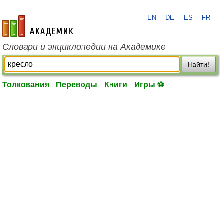
EN
DE
ES
FR
academic.ru
Словари и энциклопедии на Академике
Найти!
Толкования
Переводы
Книги
Игры ⚽