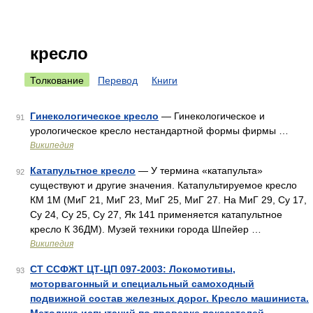
кресло
Толкование
Перевод
Книги
Гинекологическое кресло
— Гинекологическое и
91
урологическое кресло нестандартной формы фирмы …
Википедия
Катапультное кресло
— У термина «катапульта»
92
существуют и другие значения. Катапультируемое кресло
КМ 1М (МиГ 21, МиГ 23, МиГ 25, МиГ 27. На МиГ 29, Су 17,
Су 24, Су 25, Су 27, Як 141 применяется катапультное
кресло К 36ДМ). Музей техники города Шпейер …
Википедия
СТ ССФЖТ ЦТ-ЦП 097-2003: Локомотивы,
93
моторвагонный и специальный самоходный
подвижной состав железных дорог. Кресло машиниста.